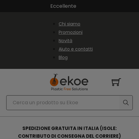
Vai al contenuto principale
Vai al piè di pagina
Eccellente
Chi siamo
Promozioni
Novità
Aiuto e contatti
Blog
Cerca
SPEDIZIONE GRATUITA IN ITALIA (ISOLE:
CONTRIBUTO DI CONSEGNA DEL CORRIERE)