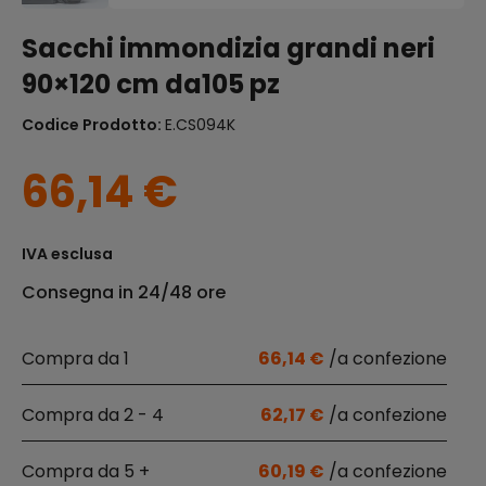
Sacchi immondizia grandi neri
90×120 cm da105 pz
Codice Prodotto:
E.CS094K
66,14
€
IVA esclusa
Consegna in 24/48 ore
1
66,14
€
2 - 4
62,17
€
5 +
60,19
€