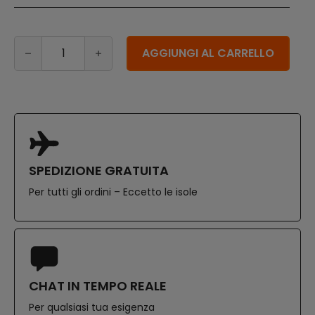
Sacchi immondizia grandi neri 90x120 cm da105 pz quan
Alternative:
AGGIUNGI AL CARRELLO
SPEDIZIONE GRATUITA
Per tutti gli ordini – Eccetto le isole
CHAT IN TEMPO REALE
Per qualsiasi tua esigenza