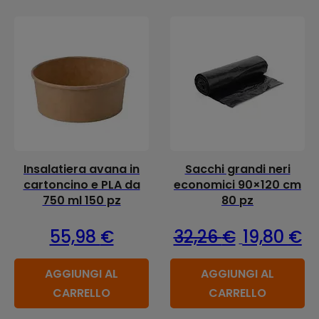
Insalatiera avana in
Sacchi grandi neri
cartoncino e PLA da
economici 90×120 cm
750 ml 150 pz
80 pz
Il prezzo or
Il
55,98
€
32,26
€
19,80
€
AGGIUNGI AL
AGGIUNGI AL
CARRELLO
CARRELLO