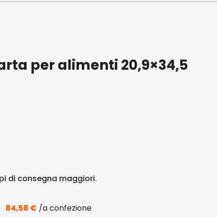
arta per alimenti 20,9×34,5
i di consegna maggiori.
84,58
€