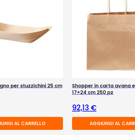
legno per stuzzichini 25 cm
Shopper in carta avana e
17×24 cm 250 pz
92,13
€
IUNGI AL CARRELLO
AGGIUNGI AL CARR