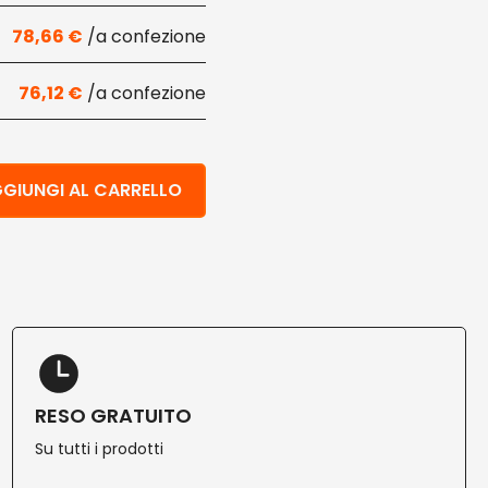
78,66
€
76,12
€
imenti 20,9x34,5 cm 500 pz quantità
GIUNGI AL CARRELLO
RESO GRATUITO
Su tutti i prodotti