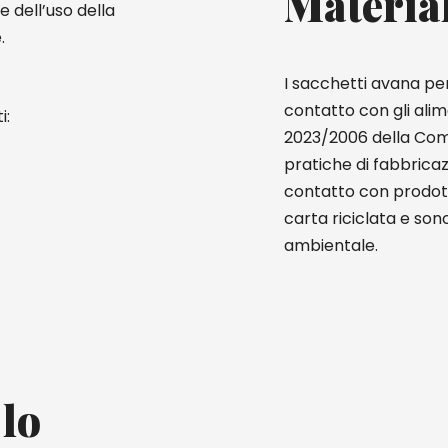
Materia
e dell’uso della
.
I sacchetti avana per
contatto con gli alim
i:
2023/2006 della Com
pratiche di fabbricaz
contatto con prodott
carta riciclata e so
ambientale.
 lo