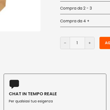
2 - 3
4 +
Sacchetti in carta per al
Alternative:
AG
CHAT IN TEMPO REALE
Per qualsiasi tua esigenza