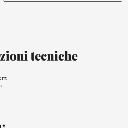
zioni tecniche
 cm;
m;