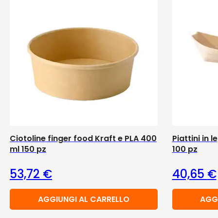
Ciotoline finger food Kraft e PLA 400
Piattini in 
ml 150 pz
100 pz
53,72
€
40,65
€
AGGIUNGI AL CARRELLO
AGG