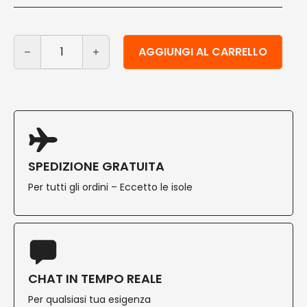
Piattini quadrati in polpa di cellulosa e PLA 16 cm 100 p
Alternative:
AGGIUNGI AL CARRELLO
SPEDIZIONE GRATUITA
Per tutti gli ordini – Eccetto le isole
CHAT IN TEMPO REALE
Per qualsiasi tua esigenza