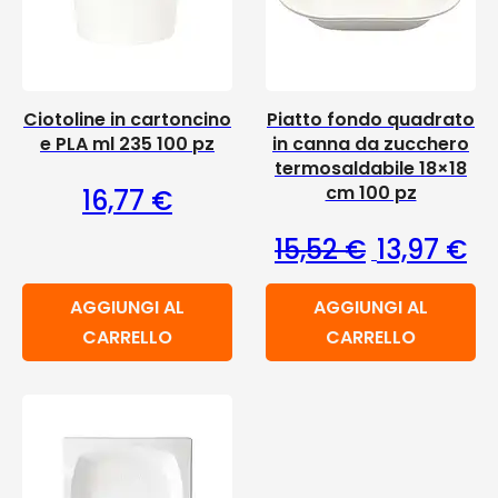
Ciotoline in cartoncino
Piatto fondo quadrato
e PLA ml 235 100 pz
in canna da zucchero
termosaldabile 18×18
cm 100 pz
16,77
€
Il prezzo or
Il 
15,52
€
13,97
€
AGGIUNGI AL
AGGIUNGI AL
CARRELLO
CARRELLO