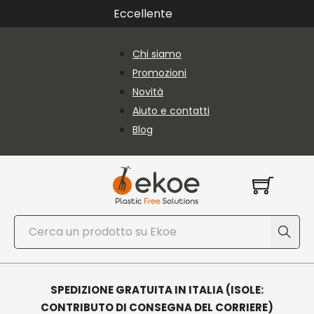
Vai al contenuto principale
Vai al piè di pagina
Eccellente
Chi siamo
Promozioni
Novità
Aiuto e contatti
Blog
Cerca
SPEDIZIONE GRATUITA IN ITALIA (ISOLE:
CONTRIBUTO DI CONSEGNA DEL CORRIERE)