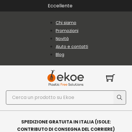
Vai al contenuto principale
Vai al piè di pagina
Eccellente
Chi siamo
Promozioni
Novità
Aiuto e contatti
Blog
Cerca
SPEDIZIONE GRATUITA IN ITALIA (ISOLE:
CONTRIBUTO DI CONSEGNA DEL CORRIERE)