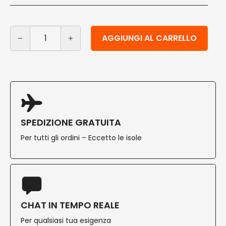
Piattini in legno per stuzzichini 25 cm 100 pz quantità
Alternative:
AGGIUNGI AL CARRELLO
SPEDIZIONE GRATUITA
Per tutti gli ordini – Eccetto le isole
CHAT IN TEMPO REALE
Per qualsiasi tua esigenza