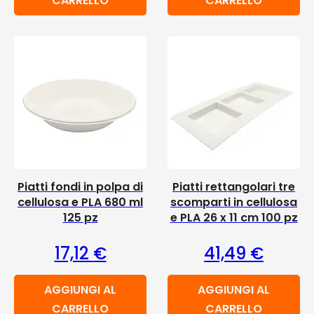
CARRELLO
CARRELLO
Piatti fondi in polpa di
Piatti rettangolari tre
cellulosa e PLA 680 ml
scomparti in cellulosa
125 pz
e PLA 26 x 11 cm 100 pz
17,12
€
41,49
€
AGGIUNGI AL
AGGIUNGI AL
CARRELLO
CARRELLO