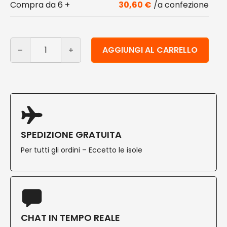
6 +
30,60
€
Piatti pizza triangolari in polpa di cellulosa 100 pz quant
Alternative:
AGGIUNGI AL CARRELLO
SPEDIZIONE GRATUITA
Per tutti gli ordini – Eccetto le isole
CHAT IN TEMPO REALE