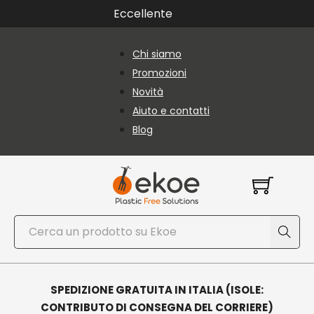
Vai al contenuto principale
Vai al piè di pagina
Eccellente
Chi siamo
Promozioni
Novità
Aiuto e contatti
Blog
Cerca
SPEDIZIONE GRATUITA IN ITALIA (ISOLE:
CONTRIBUTO DI CONSEGNA DEL CORRIERE)