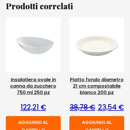
Prodotti correlati
Insalatiera ovale in
Piatto fondo diametro
canna da zucchero
21 cm compostabile
750 ml 250 pz
bianco 200 pz
Il prezzo or
Il
122,21
€
38,78
€
23,54
€
AGGIUNGI AL
AGGIUNGI AL