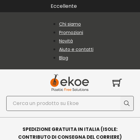
Vai al contenuto principale
Vai al piè di pagina
Eccellente
Chi siamo
Promozioni
Novità
Aiuto e contatti
Blog
Cerca
SPEDIZIONE GRATUITA IN ITALIA (ISOLE:
CONTRIBUTO DI CONSEGNA DEL CORRIERE)