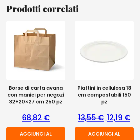
Prodotti correlati
Borse di carta avana
Piattini in cellulosa 18
con manici per negozi
cm compostabili 150
32+20×27 cm 250 pz
pz
Il prezzo or
Il 
68,82
€
13,55
€
12,19
€
AGGIUNGI AL
AGGIUNGI AL