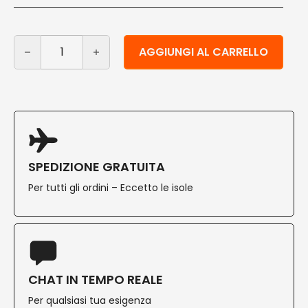
Piatti di carta eleganti con porta bicchiere 100 pz quan
Alternative:
AGGIUNGI AL CARRELLO
SPEDIZIONE GRATUITA
Per tutti gli ordini – Eccetto le isole
CHAT IN TEMPO REALE
Per qualsiasi tua esigenza