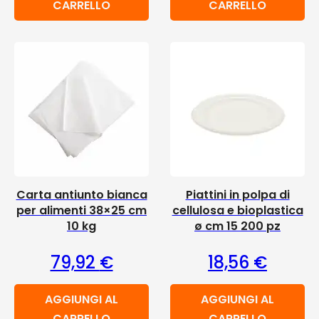
CARRELLO
CARRELLO
Carta antiunto bianca
Piattini in polpa di
per alimenti 38×25 cm
cellulosa e bioplastica
10 kg
ø cm 15 200 pz
79,92
€
18,56
€
AGGIUNGI AL
AGGIUNGI AL
CARRELLO
CARRELLO