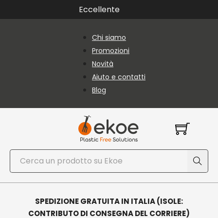
Vai al contenuto principale
Vai al piè di pagina
Eccellente
Chi siamo
Promozioni
Novità
Aiuto e contatti
Blog
Cerca
SPEDIZIONE GRATUITA IN ITALIA (ISOLE:
CONTRIBUTO DI CONSEGNA DEL CORRIERE)