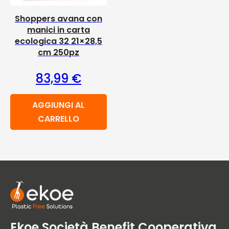
Shoppers avana con
manici in carta
ecologica 32 21×28,5
cm 250pz
83,99
€
AGGIUNGI AL
CARRELLO
Ekoe Società Benefit Cooperativa