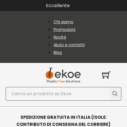
Vai al contenuto principale
Vai al piè di pagina
Eccellente
Chi siamo
Promozioni
Novità
Aiuto e contatti
Blog
Cerca
SPEDIZIONE GRATUITA IN ITALIA (ISOLE:
CONTRIBUTO DI CONSEGNA DEL CORRIERE)