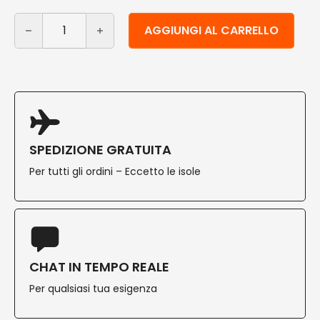
Dispenser bobina carta da muro quantità
Alternative:
AGGIUNGI AL CARRELLO
SPEDIZIONE GRATUITA
Per tutti gli ordini – Eccetto le isole
CHAT IN TEMPO REALE
Per qualsiasi tua esigenza