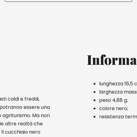
Informa
lunghezza 16,5 
larghezza mass
sti caldi e freddi,
peso 4,88 g;
a, potranno essere una
colore nero;
o agriturismo. Ma non
resistenza ter
le altre realtà che
Il cucchiaio nero