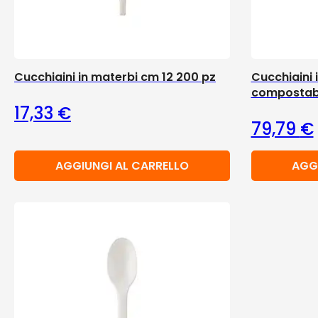
Cucchiaini in materbi cm 12 200 pz
Cucchiaini
compostabi
17,33
€
79,79
€
AGGIUNGI AL CARRELLO
AGG