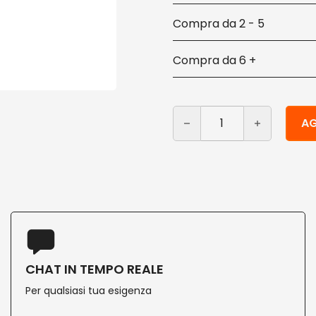
2 - 5
6 +
Cucchiai usa e getta neri 
Alternative:
AG
CHAT IN TEMPO REALE
Per qualsiasi tua esigenza