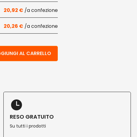
20,92
€
20,26
€
in bioplastica 200 pz quantità
GIUNGI AL CARRELLO
RESO GRATUITO
Su tutti i prodotti