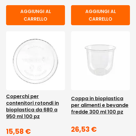
AGGIUNGI AL
AGGIUNGI AL
CARRELLO
CARRELLO
Coperchi per
Coppa in bioplastica
contenitori rotondi in
per alimenti e bevande
bioplastica da 680 a
fredde 300 ml 100 pz
950 ml 100 pz
26,53
€
15,58
€