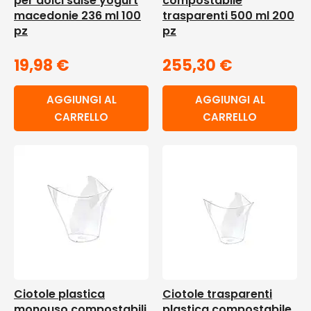
per dolci salse yogurt
compostabile
macedonie 236 ml 100
trasparenti 500 ml 200
pz
pz
19,98
€
255,30
€
AGGIUNGI AL
AGGIUNGI AL
CARRELLO
CARRELLO
Ciotole plastica
Ciotole trasparenti
monouso compostabili
plastica compostabile