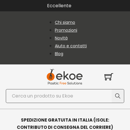
Vai al contenuto principale
Vai al piè di pagina
Eccellente
Chi siamo
Promozioni
Novità
Aiuto e contatti
Blog
Cerca
SPEDIZIONE GRATUITA IN ITALIA (ISOLE:
CONTRIBUTO DI CONSEGNA DEL CORRIERE)