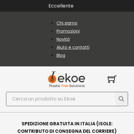
Vai al contenuto principale
Vai al piè di pagina
Eccellente
Chi siamo
Promozioni
Novità
Aiuto e contatti
Blog
Cerca
SPEDIZIONE GRATUITA IN ITALIA (ISOLE:
CONTRIBUTO DI CONSEGNA DEL CORRIERE)