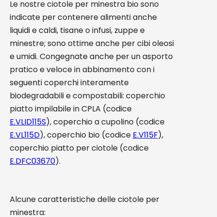
Le nostre ciotole per minestra bio sono
indicate per contenere alimenti anche
liquidi e caldi, tisane o infusi, zuppe e
minestre; sono ottime anche per cibi oleosi
e umidi. Congegnate anche per un asporto
pratico e veloce in abbinamento con i
seguenti coperchi interamente
biodegradabili e compostabili: coperchio
piatto impilabile in CPLA (codice
E.VLID115S
), coperchio a cupolino (codice
E.VL115D
), coperchio bio (codice
E.V115F
),
coperchio piatto per ciotole (codice
E.DFC03670
).
Alcune caratteristiche delle ciotole per
minestra: