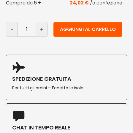
6 +
24,02
€
Ciotole per minestra Kraft e PLA ml 350 100 pz quantit
Alternative:
AGGIUNGI AL CARRELLO
SPEDIZIONE GRATUITA
Per tutti gli ordini – Eccetto le isole
CHAT IN TEMPO REALE