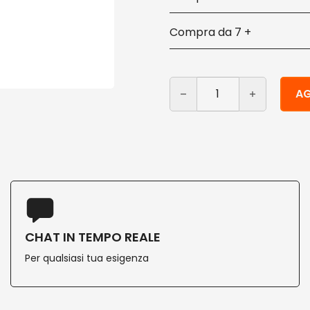
7 +
Carta igienica avana Ecol
Alternative:
AG
CHAT IN TEMPO REALE
Per qualsiasi tua esigenza