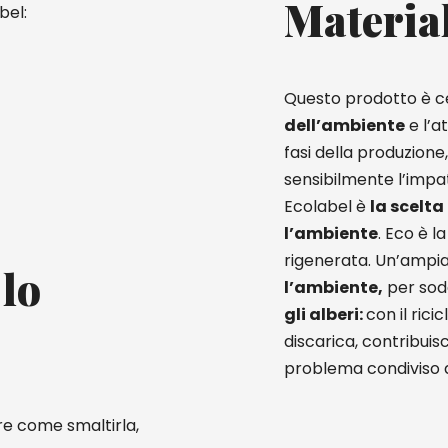
Materia
bel:
Questo prodotto è ce
dell’ambiente
e l’a
fasi della produzione,
sensibilmente l’impa
Ecolabel è
la scelta
l’ambiente
. Eco è l
rigenerata. Un’ampi
 lo
l’ambiente,
per sodd
gli alberi:
con il ric
discarica, contribuis
problema condiviso d
re come smaltirla,