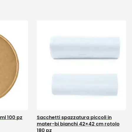
 ml 100 pz
Sacchetti spazzatura piccoli in
mater-bi bianchi 42×42 cm rotolo
180 pz