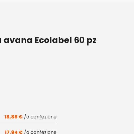
a avana Ecolabel 60 pz
18,88
€
17,94
€