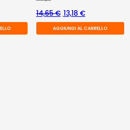
Il prezzo originale era: 1
Il prezzo attuale 
14,65
€
13,18
€
ELLO
AGGIUNGI AL CARRELLO