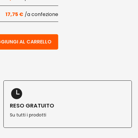
17,75
€
abel 60 pz quantità
GIUNGI AL CARRELLO
RESO GRATUITO
Su tutti i prodotti