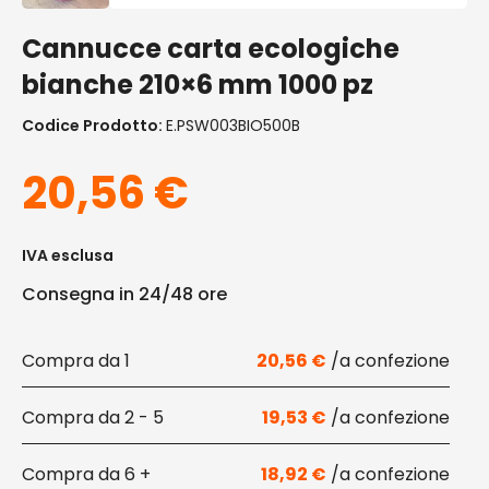
Cannucce carta ecologiche
bianche 210×6 mm 1000 pz
Codice Prodotto:
E.PSW003BIO500B
20,56
€
IVA esclusa
Consegna in 24/48 ore
1
20,56
€
2 - 5
19,53
€
6 +
18,92
€