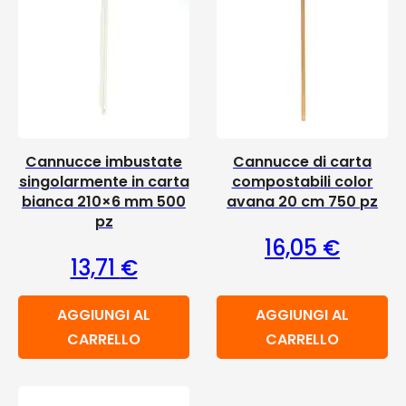
Cannucce imbustate
Cannucce di carta
singolarmente in carta
compostabili color
bianca 210×6 mm 500
avana 20 cm 750 pz
pz
16,05
€
13,71
€
AGGIUNGI AL
AGGIUNGI AL
CARRELLO
CARRELLO