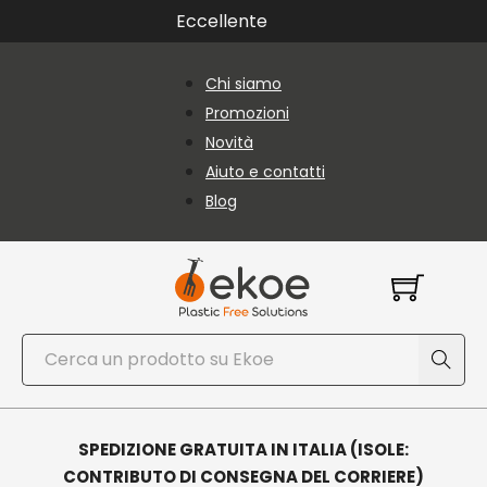
Vai al contenuto principale
Vai al piè di pagina
Eccellente
Chi siamo
Promozioni
Novità
Aiuto e contatti
Blog
Cerca
SPEDIZIONE GRATUITA IN ITALIA (ISOLE:
CONTRIBUTO DI CONSEGNA DEL CORRIERE)