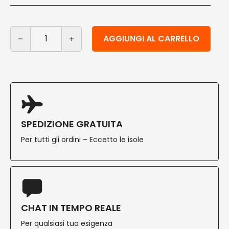
Cannucce carta ecologiche bianche 210x6 mm 1000 pz
Alternative:
AGGIUNGI AL CARRELLO
SPEDIZIONE GRATUITA
Per tutti gli ordini – Eccetto le isole
CHAT IN TEMPO REALE
Per qualsiasi tua esigenza