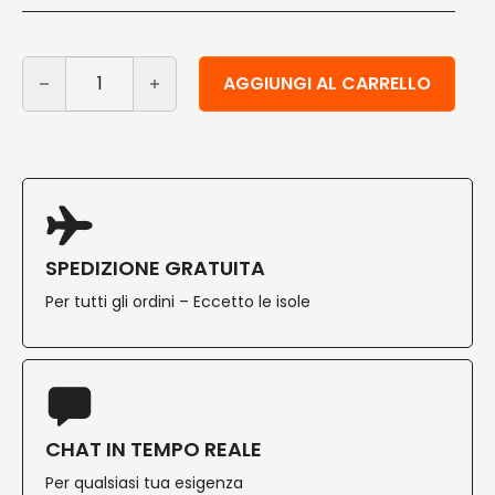
Busta portaposate bianca con tovagliolo 1000 pz quan
Alternative:
AGGIUNGI AL CARRELLO
SPEDIZIONE GRATUITA
Per tutti gli ordini – Eccetto le isole
CHAT IN TEMPO REALE
Per qualsiasi tua esigenza