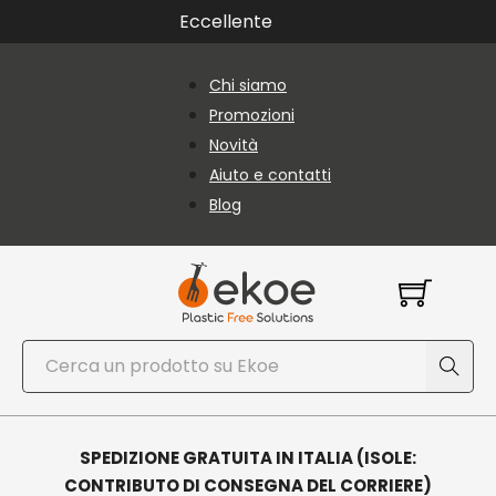
Vai al contenuto principale
Vai al piè di pagina
Eccellente
Chi siamo
Promozioni
Novità
Aiuto e contatti
Blog
Cerca
SPEDIZIONE GRATUITA IN ITALIA (ISOLE:
CONTRIBUTO DI CONSEGNA DEL CORRIERE)