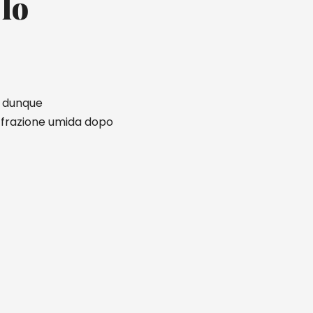
 lo
no dunque
a frazione umida dopo