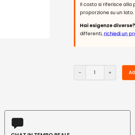
Il costo si riferisce al
proporzione su un lato
Hai esigenze diverse?
differenti,
richiedi un p
Piatti personalizzati in po
Alternative:
AG
CHAT IN TEMPO REALE