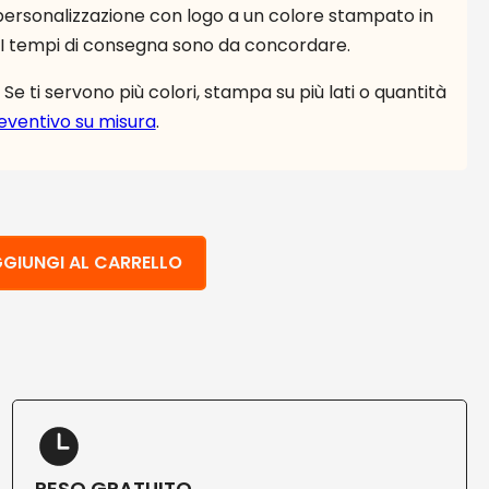
la personalizzazione con logo a un colore stampato in
. I tempi di consegna sono da concordare.
Se ti servono più colori, stampa su più lati o quantità
reventivo su misura
.
lpa di cellulosa cm 18 avana 1000 pz quantità
GIUNGI AL CARRELLO
RESO GRATUITO