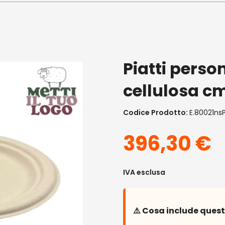
Piatti person
cellulosa cm
Codice Prodotto:
E.80021ns
396,30
€
IVA esclusa
⚠️ Cosa include ques