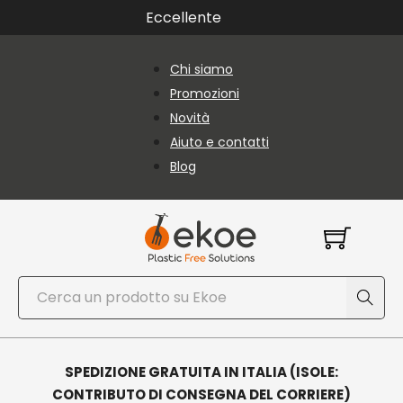
Vai al contenuto principale
Vai al piè di pagina
Eccellente
Chi siamo
Promozioni
Novità
Aiuto e contatti
Blog
Cerca
SPEDIZIONE GRATUITA IN ITALIA (ISOLE:
CONTRIBUTO DI CONSEGNA DEL CORRIERE)