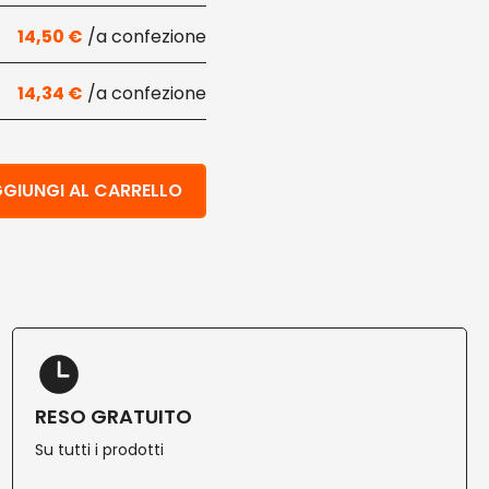
14,50
€
14,34
€
abile con rivestimento ad acqua 180 ml 250 pz quantità
GIUNGI AL CARRELLO
RESO GRATUITO
Su tutti i prodotti