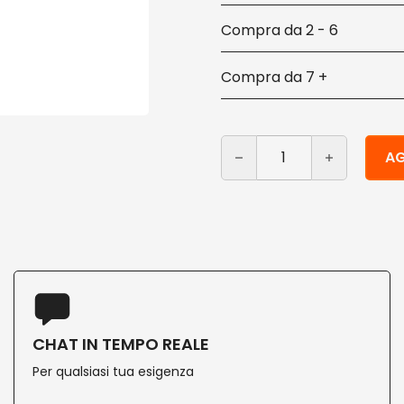
2 - 6
7 +
Bicchieri carta biodegrad
Alternative:
AG
CHAT IN TEMPO REALE
Per qualsiasi tua esigenza