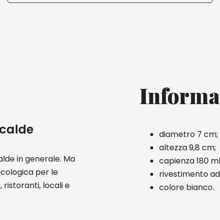
Informa
 calde
diametro 7 cm;
altezza 9,8 cm;
alde in generale. Ma
capienza 180 ml
cologica per le
rivestimento ad
ristoranti, locali e
colore bianco.