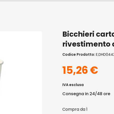
Bicchieri car
rivestimento 
Codice Prodotto:
E.DHD044
15,26
€
IVA esclusa
Consegna in 24/48 ore
1