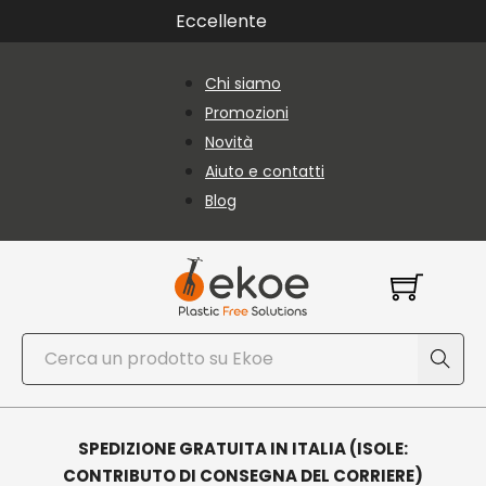
Vai al contenuto principale
Vai al piè di pagina
Eccellente
Chi siamo
Promozioni
Novità
Aiuto e contatti
Blog
Cerca
SPEDIZIONE GRATUITA IN ITALIA (ISOLE:
CONTRIBUTO DI CONSEGNA DEL CORRIERE)