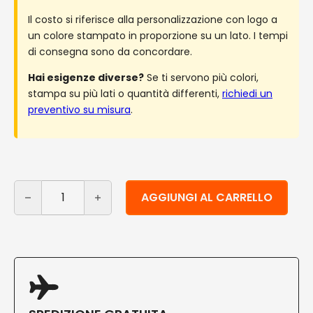
Il costo si riferisce alla personalizzazione con logo a
un colore stampato in proporzione su un lato. I tempi
di consegna sono da concordare.
Hai esigenze diverse?
Se ti servono più colori,
stampa su più lati o quantità differenti,
richiedi un
preventivo su misura
.
Bicchieri in PLA biodegradabili economici 200 ml person
Alternative:
AGGIUNGI AL CARRELLO