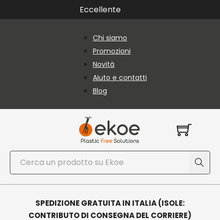
Vai al contenuto principale
Vai al piè di pagina
Eccellente
Chi siamo
Promozioni
Novità
Aiuto e contatti
Blog
Cerca
SPEDIZIONE GRATUITA IN ITALIA (ISOLE:
CONTRIBUTO DI CONSEGNA DEL CORRIERE)