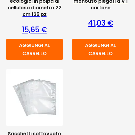
ecologici in polpa di
monouso piegati a V 1
cellulosa diametro 22
cartone
cm 125 pz
41,03
€
15,65
€
AGGIUNGI AL
AGGIUNGI AL
CARRELLO
CARRELLO
Sacchetti sottovuoto