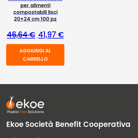
per alimenti
compostabili lisci
20×24 cm 100 pz
Il prezzo originale era: 46,64 €.
Il prezzo attuale è: 41,97 €
46,64
€
41,97
€
AGGIUNGI AL
CARRELLO
Ekoe Società Benefit Cooperativa