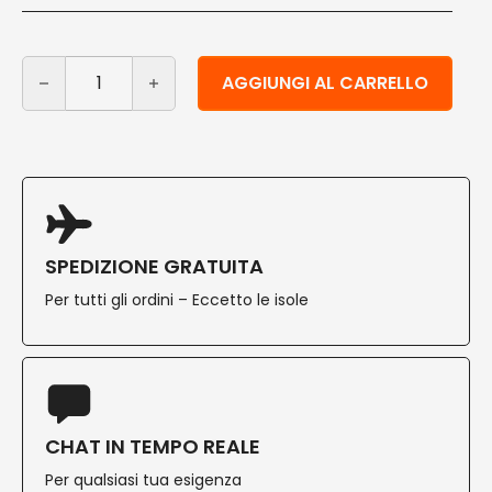
Asciugamani di carta monouso bianchi piegati a V 1 ca
Alternative:
AGGIUNGI AL CARRELLO
SPEDIZIONE GRATUITA
Per tutti gli ordini – Eccetto le isole
CHAT IN TEMPO REALE
Per qualsiasi tua esigenza