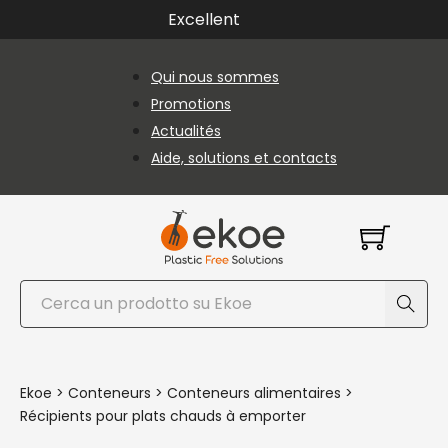
Passer au contenu principal
Passer au pied de page
Excellent
Qui nous sommes
Promotions
Actualités
Aide, solutions et contacts
Rechercher
Ekoe
>
Conteneurs
>
Conteneurs alimentaires
>
Récipients pour plats chauds à emporter