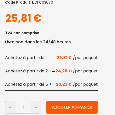
Code Produit:
E.DFC03670
25,81
€
TVA non comprise
Livraison dans les 24/48 heures
1
25,81
€
2 - 4
24,26
€
5 +
23,23
€
quantité de Couvercles plats pour bols de 350 ml à 700
Alternative:
AJOUTER AU PANIER