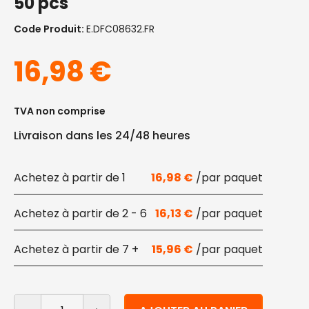
50 pcs
Code Produit:
E.DFC08632.FR
16,98
€
TVA non comprise
Livraison dans les 24/48 heures
1
16,98
€
2 - 6
16,13
€
7 +
15,96
€
quantité de Havana boîte à soupe compostable à emp
Alternative: