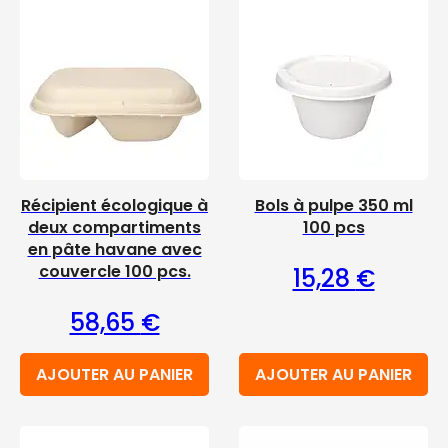
Récipient écologique à
Bols à pulpe 350 ml
deux compartiments
100 pcs
en pâte havane avec
couvercle 100 pcs.
15,28
€
58,65
€
AJOUTER AU PANIER
AJOUTER AU PANIER