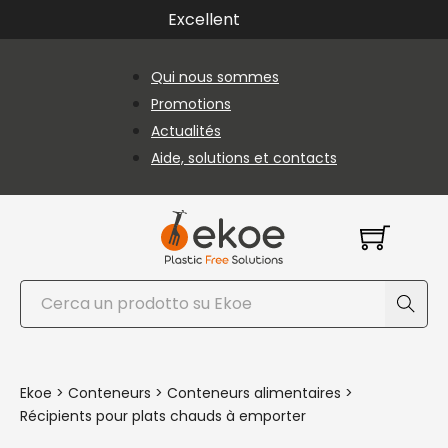
Passer au contenu principal
Passer au pied de page
Excellent
Qui nous sommes
Promotions
Actualités
Aide, solutions et contacts
Rechercher
Ekoe
>
Conteneurs
>
Conteneurs alimentaires
>
Récipients pour plats chauds à emporter