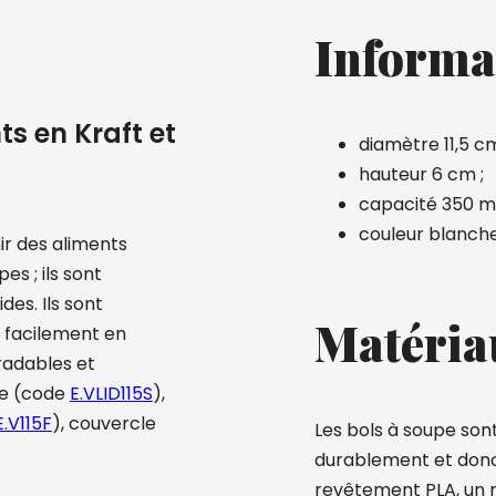
Informa
ts en Kraft et
diamètre 11,5 cm
hauteur 6 cm ;
capacité 350 ml
couleur blanche
ir des aliments
es ; ils sont
es. Ils sont
Matéria
 facilement en
radables et
le (code
E.VLID115S
),
E.V115F
), couvercle
Les bols à soupe son
durablement et donc c
revêtement PLA, un m