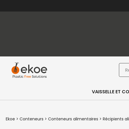
Passer au contenu principal
Passer au pied de page
Rec
VAISSELLE ET C
Ekoe
>
Conteneurs
>
Conteneurs alimentaires
>
Récipients al