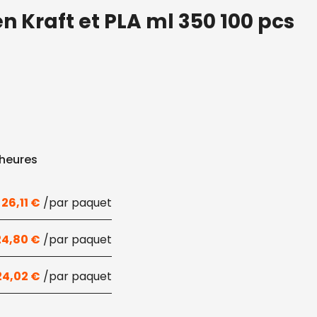
n Kraft et PLA ml 350 100 pcs
 heures
26,11
€
24,80
€
24,02
€