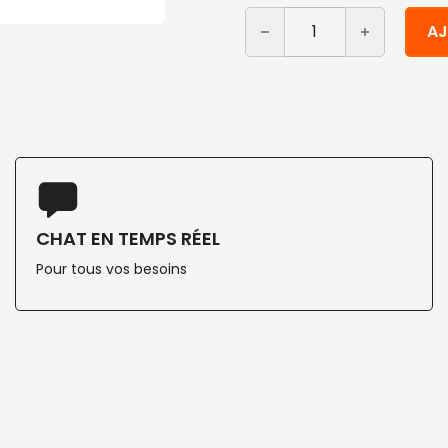
quantité de Bols à soupe e
Alternative:
AJ
CHAT EN TEMPS RÉEL
Pour tous vos besoins