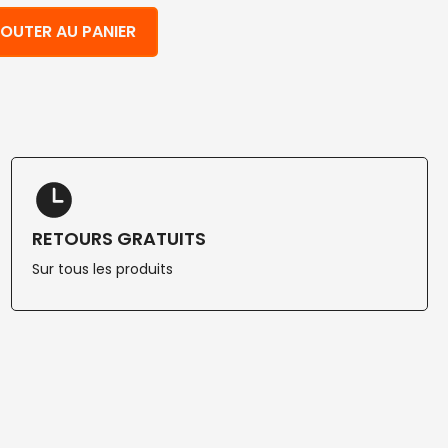
n Kraft et PLA ml 350 100 pcs
OUTER AU PANIER
RETOURS GRATUITS
Sur tous les produits