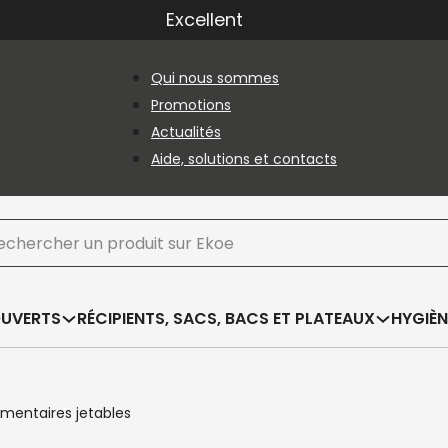
Excellent
Qui nous sommes
Promotions
Actualités
Aide, solutions et contacts
hercher
OUVERTS
RÉCIPIENTS, SACS, BACS ET PLATEAUX
HYGIÈN
imentaires jetables