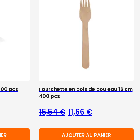
100 pcs
Fourchette en bois de bouleau 16 cm
400 pcs
Le prix initial était : 15,54
Le prix actuel est
15,54
€
11,66
€
IER
AJOUTER AU PANIER