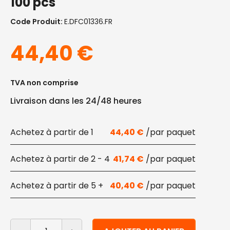
100 pcs
Code Produit:
E.DFC01336.FR
44,40
€
TVA non comprise
Livraison dans les 24/48 heures
1
44,40
€
2 - 4
41,74
€
5 +
40,40
€
quantité de Boîtes à emporter à trois compartiments 
Alternative: