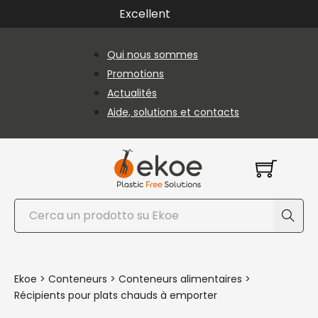
Passer au contenu principal
Passer au pied de page
Excellent
Qui nous sommes
Promotions
Actualités
Aide, solutions et contacts
Rechercher
Ekoe
>
Conteneurs
>
Conteneurs alimentaires
>
Récipients pour plats chauds à emporter