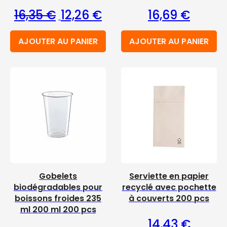
Le prix initial était : 16,35 €.
Le prix actuel est : 12,26 €.
16,35
€
12,26
€
16,69
€
AJOUTER AU PANIER
AJOUTER AU PANIER
Gobelets
Serviette en papier
biodégradables pour
recyclé avec pochette
boissons froides 235
à couverts 200 pcs
ml 200 ml 200 pcs
14,43
€