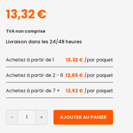
13,32
€
TVA non comprise
Livraison dans les 24/48 heures
1
13,32
€
2 - 6
12,65
€
7 +
12,52
€
quantité de Serviettes en ouate Vertes 25x25cm 400 
Alternative:
AJOUTER AU PANIER