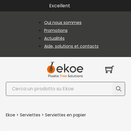
Passer au contenu principal
Passer au pied de page
Excellent
Qui nous sommes
Promotions
Actualités
Aide, solutions et contacts
Rechercher
Ekoe
>
Serviettes
>
Serviettes en papier