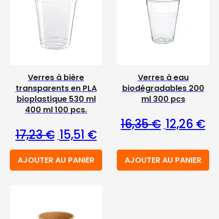
Verres à bière
Verres à eau
transparents en PLA
biodégradables 200
bioplastique 530 ml
ml 300 pcs
400 ml 100 pcs.
Le prix initia
Le 
16,35
€
12,26
€
Le prix initial était : 17,23 €.
Le prix actuel est : 15,51 €.
17,23
€
15,51
€
AJOUTER AU PANIER
AJOUTER AU PANIER