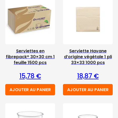
Serviettes en
Serviette Havane
fibrepack® 30×30 cm 1
d’origine végétale 1 pli
feuille 1500 pcs
33×33 1000 pcs
15,78
€
18,87
€
AJOUTER AU PANIER
AJOUTER AU PANIER