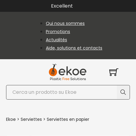
Passer au contenu principal
Passer au pied de page
Excellent
Qui nous sommes
Promotions
Actualités
Aide, solutions et contacts
Rechercher
Ekoe
>
Serviettes
>
Serviettes en papier