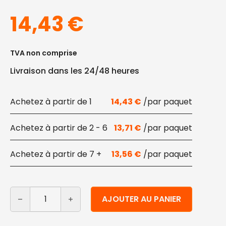
14,43
€
TVA non comprise
Livraison dans les 24/48 heures
1
14,43
€
2 - 6
13,71
€
7 +
13,56
€
quantité de Serviettes en ouate noires 25x25cm 400 p
Alternative:
AJOUTER AU PANIER