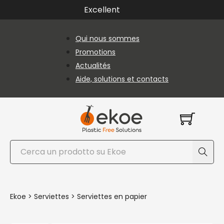
Passer au contenu principal
Passer au pied de page
Excellent
Qui nous sommes
Promotions
Actualités
Aide, solutions et contacts
Rechercher
Ekoe
>
Serviettes
>
Serviettes en papier