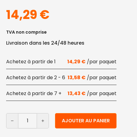
14,29
€
TVA non comprise
Livraison dans les 24/48 heures
1
14,29
€
2 - 6
13,58
€
7 +
13,43
€
quantité de Serviettes en papier 2 plis 20x20 cm 600 p
Alternative:
AJOUTER AU PANIER