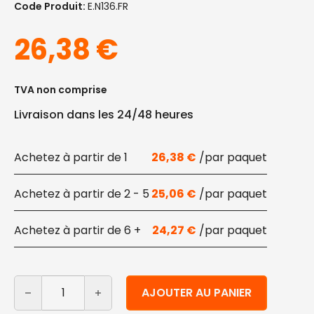
Code Produit:
E.N136.FR
26,38
€
TVA non comprise
Livraison dans les 24/48 heures
1
26,38
€
2 - 5
25,06
€
6 +
24,27
€
quantité de Plateaux en feuilles de palmier 36x25 cm 
Alternative:
AJOUTER AU PANIER