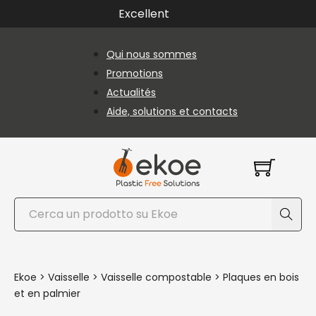
Passer au contenu principal
Passer au pied de page
Excellent
Qui nous sommes
Promotions
Actualités
Aide, solutions et contacts
Rechercher
Ekoe
>
Vaisselle
>
Vaisselle compostable
>
Plaques en bois
et en palmier