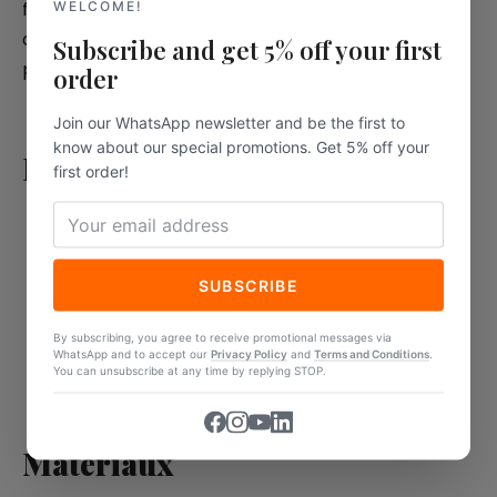
fraction organique de la collecte sélective
WELCOME!
des déchets. Ils contribueront à la
Subscribe and get 5% off your first
production d’un compost fertile.
order
Join our WhatsApp newsletter and be the first to
know about our special promotions. Get 5% off your
Informations techniques
first order!
longueur 21 cm ;
largeur 20 cm ;
SUBSCRIBE
hauteur 6 cm ;
poids 46,2 g ;
By subscribing, you agree to receive promotional messages via
WhatsApp and to accept our
Privacy Policy
and
Terms and Conditions
.
couleur naturelle.
You can unsubscribe at any time by replying STOP.
Matériaux