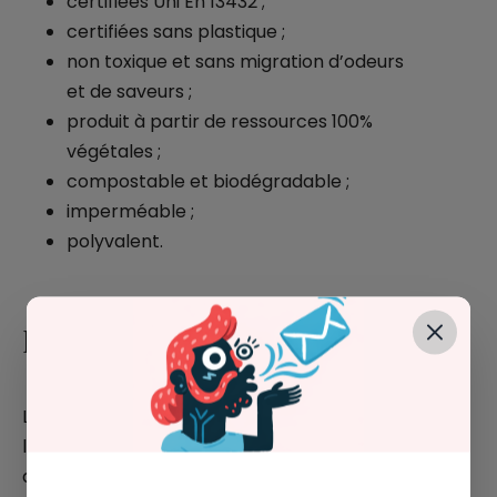
certifiées Uni En 13432 ;
certifiées sans plastique ;
non toxique et sans migration d’odeurs
et de saveurs ;
produit à partir de ressources 100%
végétales ;
compostable et biodégradable ;
imperméable ;
polyvalent.
Instructions d'élimination
Lorsque vous les avez utilisés (et, espérons-
le, plusieurs fois pour des fonctions
différentes), vous pouvez les jeter dans la