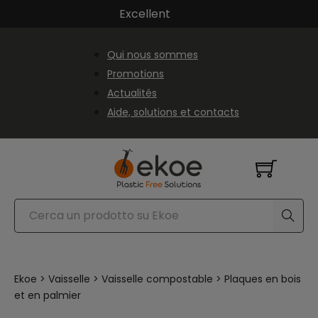
Passer au contenu principal
Passer au pied de page
Excellent
Qui nous sommes
Promotions
Actualités
Aide, solutions et contacts
Rechercher
Ekoe
>
Vaisselle
>
Vaisselle compostable
>
Plaques en bois
et en palmier