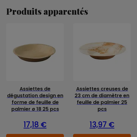
Produits apparentés
Assiettes de
Assiettes creuses de
dégustation design en
23 cm de diamètre en
forme de feuille de
feuille de palmier 25
palmier ø 18 25 pcs
pcs
17,18
€
13,97
€