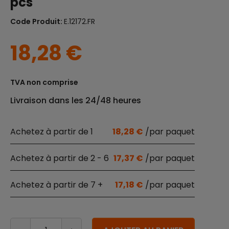
pcs
Code Produit:
E.12172.FR
18,28
€
TVA non comprise
Livraison dans les 24/48 heures
1
18,28
€
2 - 6
17,37
€
7 +
17,18
€
quantité de Assiettes triangulaires en feuilles de palm
Alternative: