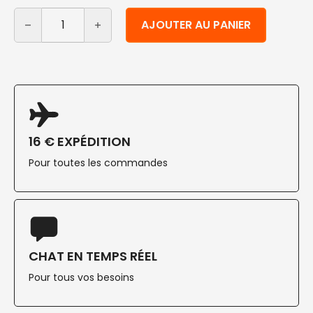
quantité de Couvercles rectangulaires transparents en
Alternative:
AJOUTER AU PANIER
16 € EXPÉDITION
Pour toutes les commandes
CHAT EN TEMPS RÉEL
Pour tous vos besoins