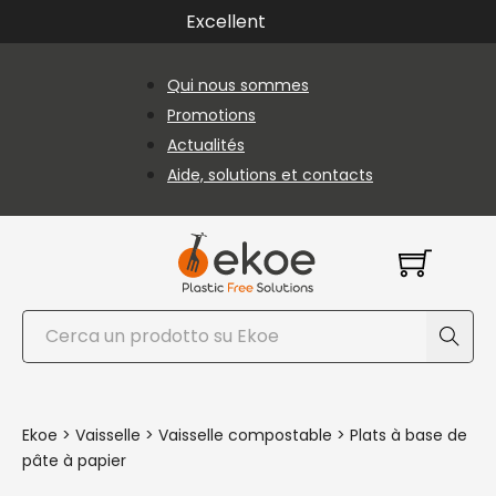
Passer au contenu principal
Passer au pied de page
Excellent
Qui nous sommes
Promotions
Actualités
Aide, solutions et contacts
Rechercher
Ekoe
>
Vaisselle
>
Vaisselle compostable
>
Plats à base de
pâte à papier