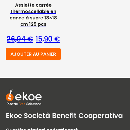
Assiette carrée
thermoscellable en
canne à sucre 18×18
cm 125 pcs
Le prix initial était : 26,94 €.
Le prix actuel est : 15,90 €
26,94
€
15,90
€
AJOUTER AU PANIER
Ekoe Società Benefit Cooperativa