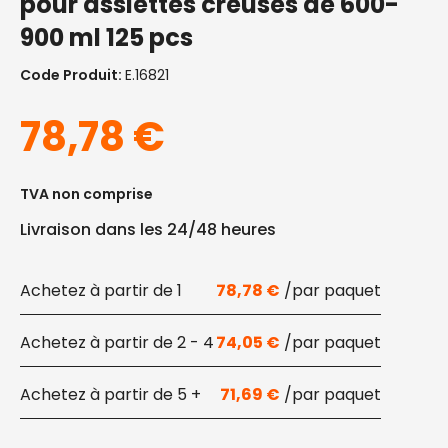
pour assiettes creuses de 600-
900 ml 125 pcs
Code Produit:
E.16821
78,78
€
TVA non comprise
Livraison dans les 24/48 heures
1
78,78
€
2 - 4
74,05
€
5 +
71,69
€