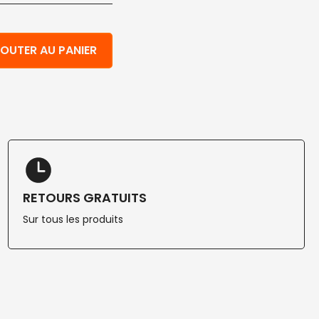
 couvercle carré transparent écologique 600 ml 125 pcs
OUTER AU PANIER
RETOURS GRATUITS
Sur tous les produits