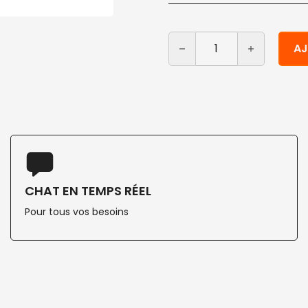
quantité de Assiette avec
Alternative:
AJ
CHAT EN TEMPS RÉEL
Pour tous vos besoins