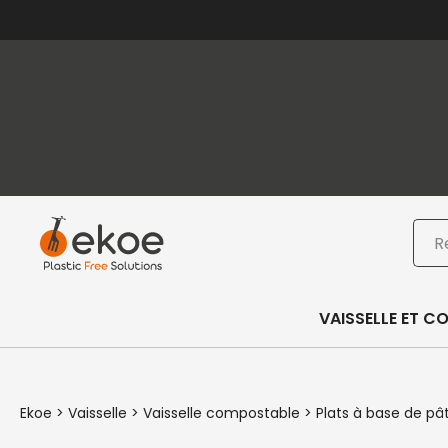
Passer au contenu principal
Passer au pied de page
Rec
VAISSELLE ET C
Ekoe
>
Vaisselle
>
Vaisselle compostable
>
Plats à base de pâ