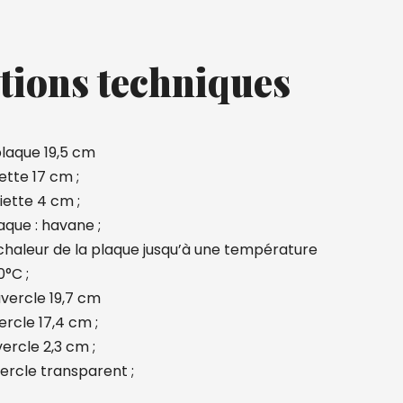
tions techniques
plaque 19,5 cm
iette 17 cm ;
iette 4 cm ;
aque : havane ;
 chaleur de la plaque jusqu’à une température
°C ;
vercle 19,7 cm
ercle 17,4 cm ;
ercle 2,3 cm ;
ercle transparent ;