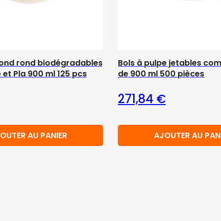
fond rond biodégradables
Bols à pulpe jetables co
e et Pla 900 ml 125 pcs
de 900 ml 500 pièces
271,84
€
OUTER AU PANIER
AJOUTER AU PAN