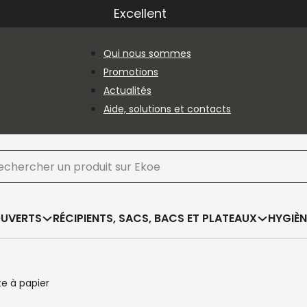
Excellent
Qui nous sommes
Promotions
Actualités
Aide, solutions et contacts
hercher
OUVERTS
RÉCIPIENTS, SACS, BACS ET PLATEAUX
HYGIÈN
te à papier