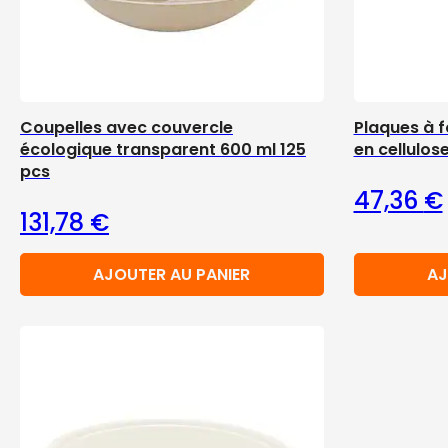
Coupelles avec couvercle
Plaques à 
écologique transparent 600 ml 125
en cellulos
pcs
47,36
€
131,78
€
AJOUTER AU PANIER
AJ