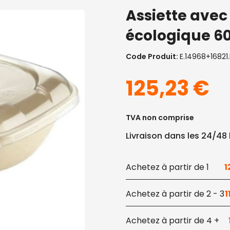
Assiette avec
écologique 60
Code Produit:
E.14968+16821.
125,23
€
TVA non comprise
Livraison dans les 24/48
1
1
2 - 3
1
4 +