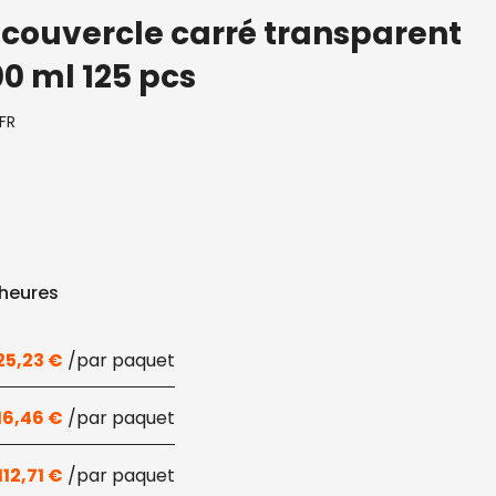
 couvercle carré transparent
0 ml 125 pcs
FR
 heures
25,23
€
16,46
€
112,71
€