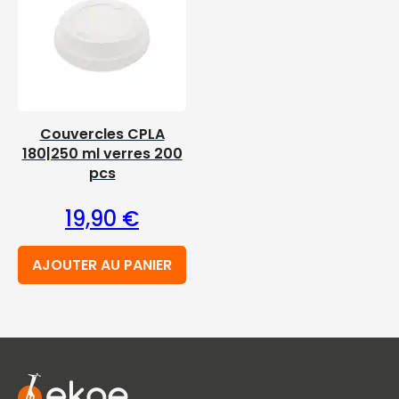
Couvercles CPLA
180|250 ml verres 200
pcs
19,90
€
AJOUTER AU PANIER