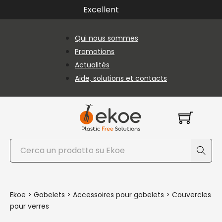
Passer au contenu principal
Passer au pied de page
Excellent
Qui nous sommes
Promotions
Actualités
Aide, solutions et contacts
Rechercher
Ekoe
>
Gobelets
>
Accessoires pour gobelets
>
Couvercles
pour verres