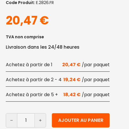
Code Produit:
E.2826.FR
20,47
€
TVA non comprise
Livraison dans les 24/48 heures
1
20,47
€
2 - 4
19,24
€
5 +
18,42
€
quantité de Couvercle pour gobelets jetables 200 | 300
Alternative:
AJOUTER AU PANIER