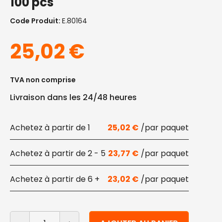
100 pcs
Code Produit:
E.80164
25,02
€
TVA non comprise
Livraison dans les 24/48 heures
1
25,02
€
2 - 5
23,77
€
6 +
23,02
€
quantité de Couvercles CPLA pour béchers de 350-500
Alternative: