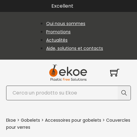
Passer au contenu principal
Passer au pied de page
Excellent
Qui nous sommes
Promotions
Actualités
Aide, solutions et contacts
Rechercher
Ekoe
>
Gobelets
>
Accessoires pour gobelets
>
Couvercles
pour verres