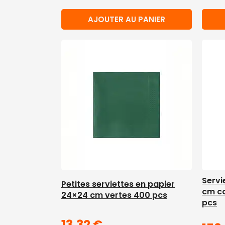
AJOUTER AU PANIER
Servi
Petites serviettes en papier
cm c
24×24 cm vertes 400 pcs
pcs
13,32
€