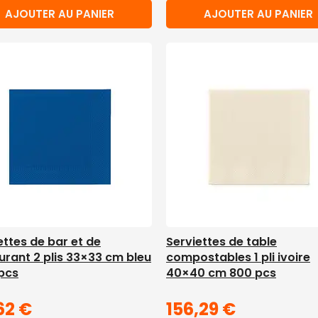
AJOUTER AU PANIER
AJOUTER AU PANIER
ettes de bar et de
Serviettes de table
urant 2 plis 33×33 cm bleu
compostables 1 pli ivoire
pcs
40×40 cm 800 pcs
62
€
156,29
€