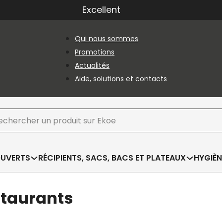
Excellent
Qui nous sommes
Promotions
Actualités
Aide, solutions et contacts
hercher
OUVERTS
RÉCIPIENTS, SACS, BACS ET PLATEAUX
HYGIÈN
staurants