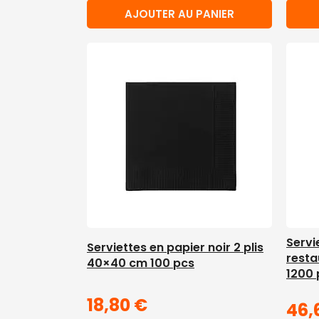
AJOUTER AU PANIER
Servi
Serviettes en papier noir 2 plis
resta
40×40 cm 100 pcs
1200 
18,80
€
46,