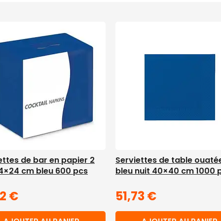
ettes de bar en papier 2
Serviettes de table ouaté
24×24 cm bleu 600 pcs
bleu nuit 40×40 cm 1000 
52
€
51,73
€