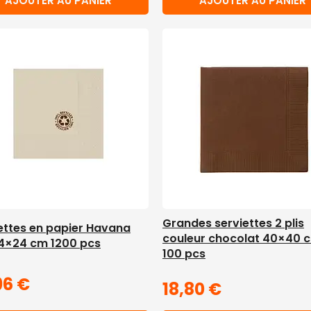
AJOUTER AU PANIER
AJOUTER AU PANIER
Grandes serviettes 2 plis
ettes en papier Havana
couleur chocolat 40×40 
4×24 cm 1200 pcs
100 pcs
96
€
18,80
€