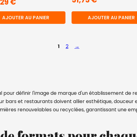
,29
€
AJOUTER AU PANIER
AJOUTER AU PANIER
1
2
→
al pour définir l'image de marque d'un établissement de r
r bars et restaurants doivent allier esthétique, douceur 
remières renouvelables ou recyclées, garantissant une em
de formats pour chaqu