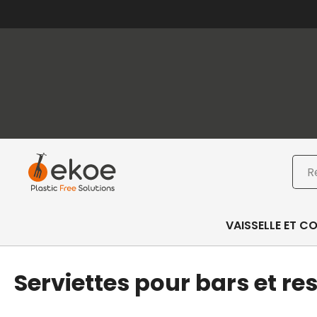
Passer au contenu principal
Passer au pied de page
Rec
VAISSELLE ET C
Serviettes pour bars et re