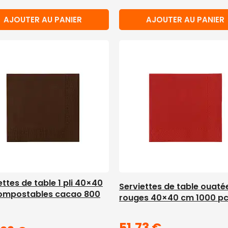
AJOUTER AU PANIER
AJOUTER AU PANIER
ettes de table 1 pli 40×40
Serviettes de table ouaté
ompostables cacao 800
rouges 40×40 cm 1000 p
51,73
€