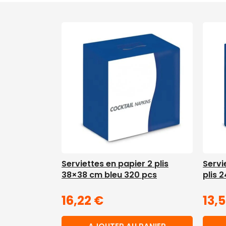
Serviettes en papier 2 plis
Servi
38×38 cm bleu 320 pcs
plis 
16,22
€
13,