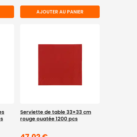
AJOUTER AU PANIER
es
Serviette de table 33×33 cm
cs
rouge ouatée 1200 pcs
47,02
€