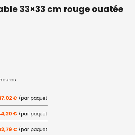
table 33×33 cm rouge ouatée
 heures
47,02
€
44,20
€
42,79
€