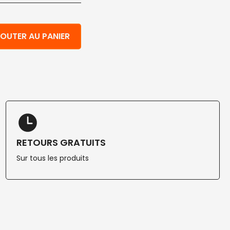
table 33x33 cm rouge ouatée 1200 pcs
OUTER AU PANIER
RETOURS GRATUITS
Sur tous les produits