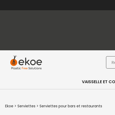
Passer au contenu principal
Passer au pied de page
Rec
VAISSELLE ET C
Ekoe
>
Serviettes
>
Serviettes pour bars et restaurants