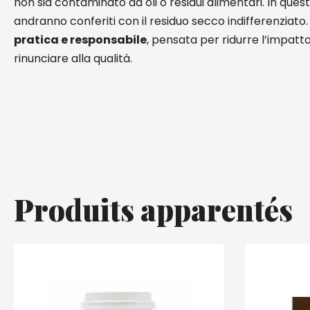
non sia contaminato da oli o residui alimentari. In ques
andranno conferiti con il residuo secco indifferenziato
pratica e responsabile
, pensata per ridurre l’impat
rinunciare alla qualità.
Produits apparentés