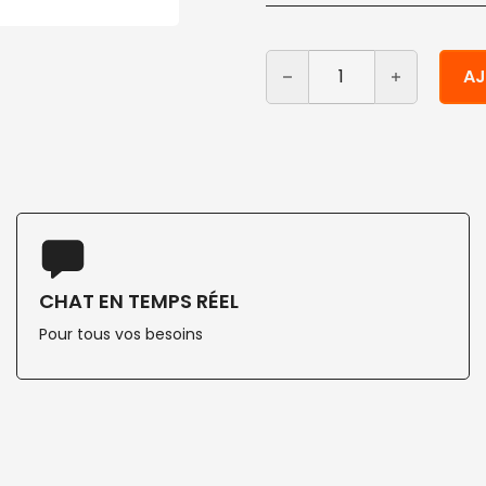
quantité de Serviette de 
Alternative:
AJ
CHAT EN TEMPS RÉEL
Pour tous vos besoins