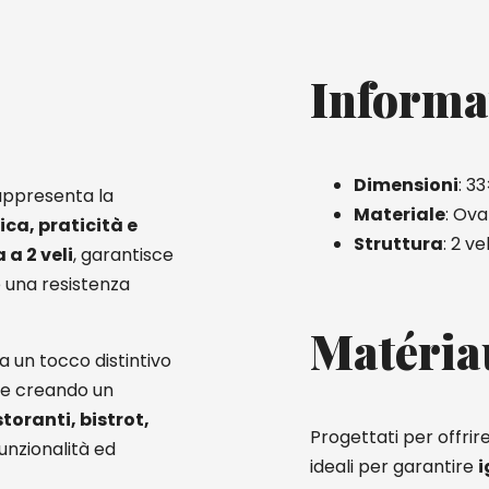
Informa
Dimensioni
: 3
ppresenta la
Materiale
: Ova
ica, praticità e
Struttura
: 2 vel
 a 2 veli
, garantisce
 una resistenza
Matéria
a un tocco distintivo
e e creando un
storanti, bistrot,
Progettati per offrir
funzionalità ed
ideali per garantire
i