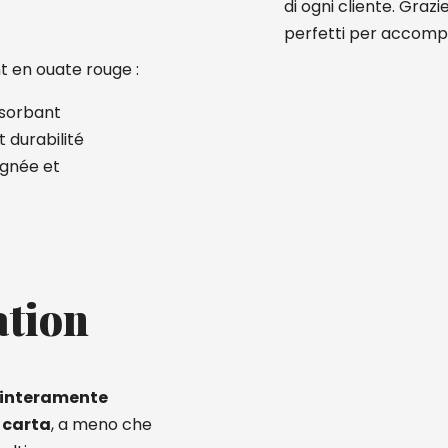
di ogni cliente. Grazi
perfetti per accompag
t en ouate rouge :
bsorbant
 durabilité
ignée et
ation
interamente
 carta
, a meno che