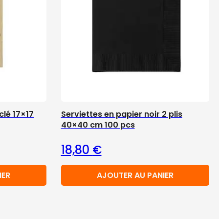
clé 17×17
Serviettes en papier noir 2 plis
40×40 cm 100 pcs
18,80
€
IER
AJOUTER AU PANIER