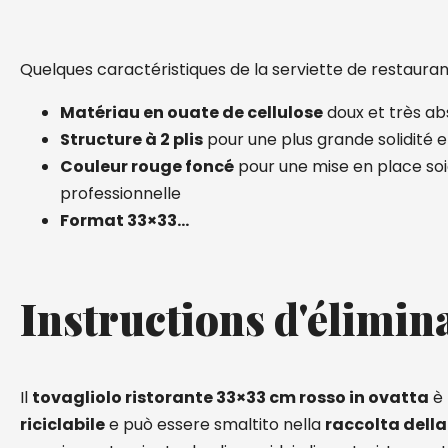
Quelques caractéristiques de la serviette de restauran
Matériau en ouate de cellulose
doux et très a
Structure à 2 plis
pour une plus grande solidité et
Couleur rouge foncé
pour une mise en place so
professionnelle
Format 33×33…
Instructions d'élimin
Il
tovagliolo ristorante 33×33 cm rosso in ovatta
è
riciclabile
e può essere smaltito nella
raccolta della