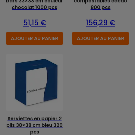
bars 33×33 cm couleur
compostables cacao
chocolat 1000 pcs
800 pcs
51,15
€
156,29
€
AJOUTER AU PANIER
AJOUTER AU PANIER
Serviettes en papier 2
plis 38×38 cm bleu 320
pcs