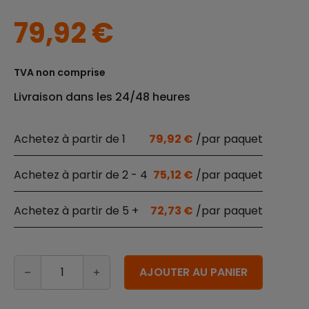
79,92
€
TVA non comprise
Livraison dans les 24/48 heures
1
79,92
€
2 - 4
75,12
€
5 +
72,73
€
quantité de Serviettes de table en papier recyclé 16x
Alternative:
AJOUTER AU PANIER