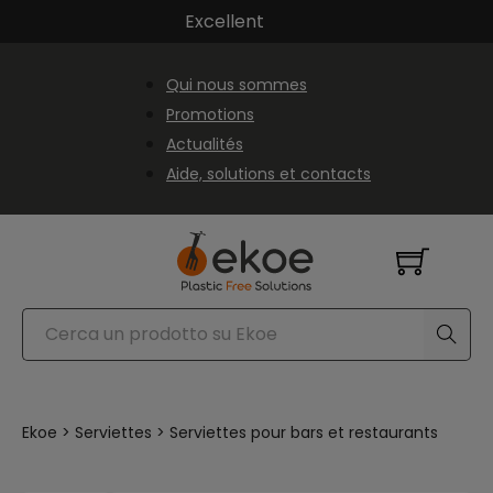
Passer au contenu principal
Passer au pied de page
Excellent
Qui nous sommes
Promotions
Actualités
Aide, solutions et contacts
Rechercher
Ekoe
>
Serviettes
>
Serviettes pour bars et restaurants