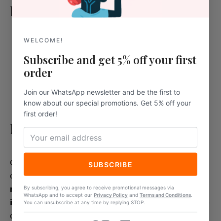
Informations techniques
WELCOME!
Lunghezza
: 24 cm
Subscribe and get 5% off your first
Larghezza
: 16 cm
order
Materiale
: Carta riciclata
Struttura
: Intercalati
Join our WhatsApp newsletter and be the first to
know about our special promotions. Get 5% off your
first order!
Matériaux
Questi
tovaglioli in carta riciclata
sono ideali per
SUBSCRIBE
chi desidera un servizio
pratico, igienico e
responsabile
. Grazie alla
distribuzione
By subscribing, you agree to receive promotional messages via
WhatsApp and to accept our
Privacy Policy
and
Terms and Conditions
.
intercalata
, consentono di prelevare un tovagliolo
You can unsubscribe at any time by replying STOP.
alla volta, evitando sprechi e garantendo un uso più