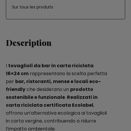
Sur tous les produits
Description
I
tovaglioli da bar in carta riciclata
16×24 cm
rappresentano la scelta perfetta
per
bar, ristoranti, mense e locali eco-
friendly
che desiderano un
prodotto
sostenibile e funzionale
.
Realizzati in
carta riciclata certificata Ecolabel
,
offrono un’alternativa ecologica ai tovaglioli
in carta vergine, contribuendo a ridurre
l’impatto ambientale.