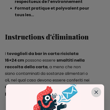
respectueux de l’environnement
Format pratique et polyvalent pour
tous les…
Instructions d'élimination
I
tovaglioli da bar in carta riciclata
16×24 cm
possono essere
smaltiti nella
raccolta della carta
, a meno che non
siano contaminati da sostanze alimentari o
oli, nel qual caso devono essere conferiti nei
rifiuti organici
. Un’opzione
ecologica e
pratica
per una ristorazione più sostenibile.