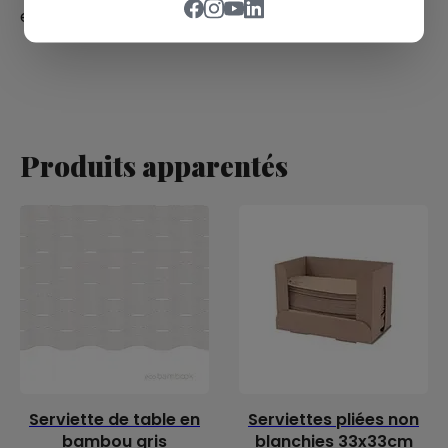
efficiente nei locali ad alta affluenza.
Produits apparentés
Serviette de table en
Serviettes pliées non
bambou gris
blanchies 33x33cm