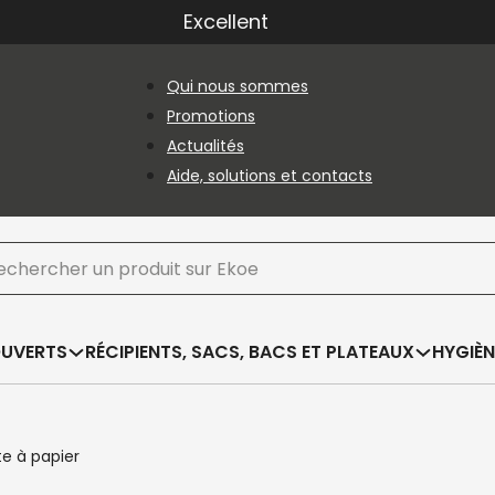
Excellent
Qui nous sommes
Promotions
Actualités
Aide, solutions et contacts
hercher
OUVERTS
RÉCIPIENTS, SACS, BACS ET PLATEAUX
HYGIÈN
te à papier