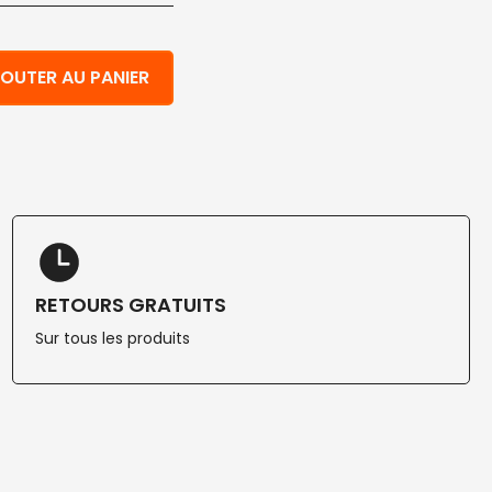
tes rondes Havana en pâte à papier 18 cm doublées en Pl
OUTER AU PANIER
RETOURS GRATUITS
Sur tous les produits