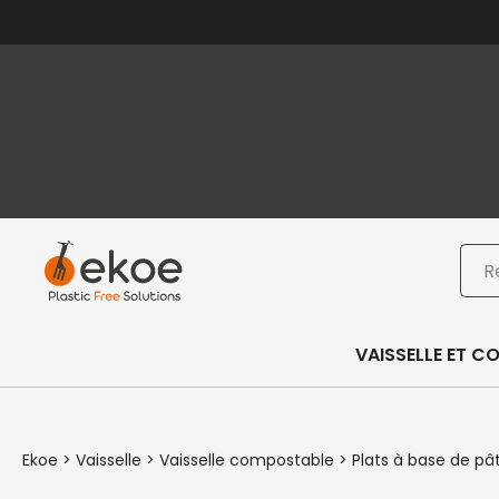
Passer au contenu principal
Passer au pied de page
Rec
VAISSELLE ET C
Ekoe
>
Vaisselle
>
Vaisselle compostable
>
Plats à base de pâ