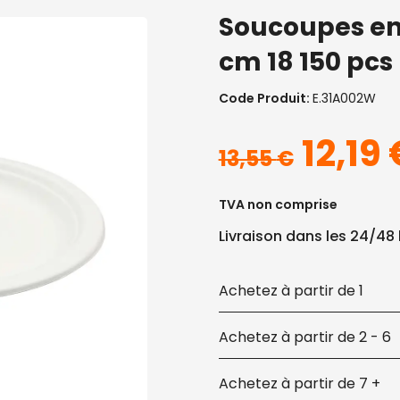
Soucoupes en 
cm 18 150 pcs
Code Produit:
E.31A002W
Le pri
12,19
13,55
€
TVA non comprise
Livraison dans les 24/48
1
2 - 6
7 +