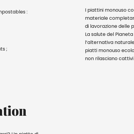
I piattini monouso co
mpostables :
materiale completame
di lavorazione delle 
La salute del Pianeta 
l’alternativa naturale
ts ;
piatti monouso ecologi
non rilasciano cattiv
ation