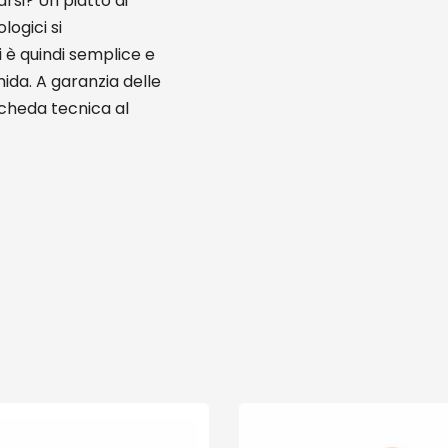
rsi? Un piatto di
logici si
 è quindi semplice e
mida. A garanzia delle
scheda tecnica al