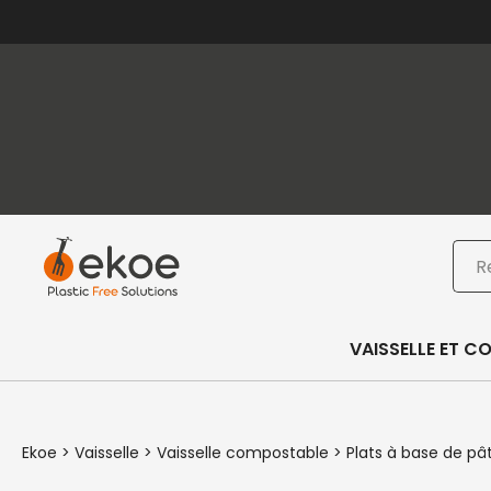
Passer au contenu principal
Passer au pied de page
Rec
VAISSELLE ET C
Ekoe
>
Vaisselle
>
Vaisselle compostable
>
Plats à base de pâ