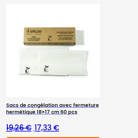
Sacs de congélation avec fermeture
hermétique 18×17 cm 60 pcs
Le prix initial était : 19,26 €.
Le prix actuel est : 17,33 €.
19,26
€
17,33
€