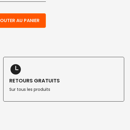
pulpe de cellulose et PLA ø cm 18 150 pcs
OUTER AU PANIER
RETOURS GRATUITS
Sur tous les produits