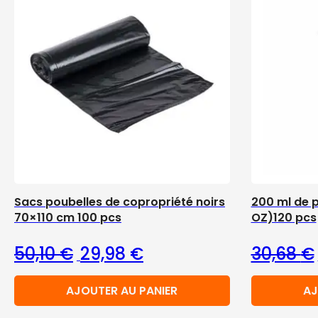
Sacs poubelles de copropriété noirs
200 ml de p
70×110 cm 100 pcs
OZ)120 pcs
Le prix initial était : 50,10 €.
Le prix actuel est : 29,98 €
50,10
€
29,98
€
30,68
€
AJOUTER AU PANIER
AJ