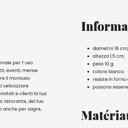
Informa
diametro 18 cm
altezza 1,5 cm;
male per l’ uso
peso 10 g;
ti, eventi, mense
colore bianco;
ere il monouso
resiste in forno
ti velocizzare
possono essere r
itati e clienti la tua
o ristorante, del tuo
mo anche per sagre,
Matéria