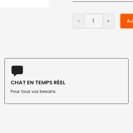
quantité de Soucoupes en 
Alternative:
AJ
CHAT EN TEMPS RÉEL
Pour tous vos besoins