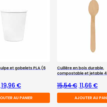
ulpe et gobelets PLA (6
Cuillère en bois durable,
compostable et jetable 
.
Le prix initial était : 30,68 €.
Le prix actuel est : 19,96 €.
Le prix initia
Le p
19,96
€
15,54
€
11,66
€
OUTER AU PANIER
AJOUTER AU PAN