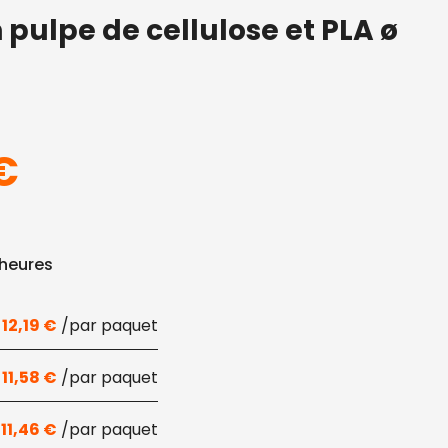
pulpe de cellulose et PLA ø
x initial était : 13,55 €.
Le prix actuel est : 12,
€
 heures
12,19
€
11,58
€
11,46
€