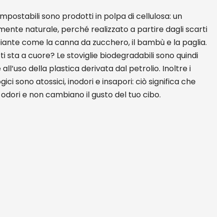
mpostabili sono prodotti in polpa di cellulosa: un
nte naturale, perché realizzato a partire dagli scarti
piante come la canna da zucchero, il bambù e la paglia.
ti sta a cuore? Le stoviglie biodegradabili sono quindi
 all’uso della plastica derivata dal petrolio. Inoltre i
ci sono atossici, inodori e insapori: ciò significa che
i odori e non cambiano il gusto del tuo cibo.