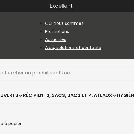
Excellent
Qui nous sommes
Promotions
Actualités
Aide, solutions et contacts
hercher
OUVERTS
RÉCIPIENTS, SACS, BACS ET PLATEAUX
HYGIÈN
te à papier