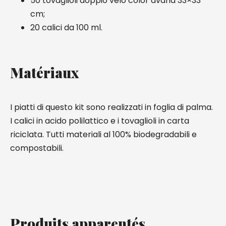
50 tovaglioli doppio velo color avana 33×33
cm;
20 calici da 100 ml.
Matériaux
I piatti di questo kit sono realizzati in foglia di palma.
I calici in acido polilattico e i tovaglioli in carta
riciclata. Tutti materiali al 100% biodegradabili e
compostabili.
Produits apparentés