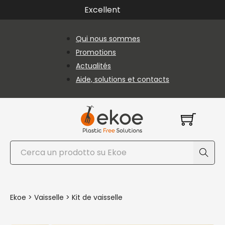
Passer au contenu principal
Passer au pied de page
Excellent
Qui nous sommes
Promotions
Actualités
Aide, solutions et contacts
Rechercher
Ekoe
>
Vaisselle
>
Kit de vaisselle