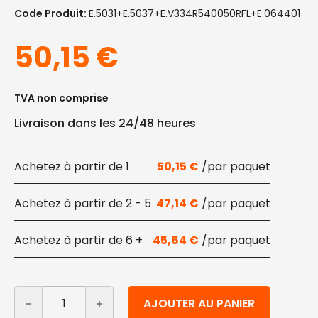
Code Produit:
E.5031+E.5037+E.V334R540050RFL+E.064401
50,15
€
TVA non comprise
Livraison dans les 24/48 heures
1
50,15
€
2 - 5
47,14
€
6 +
45,64
€
quantité de Vaisselle jetable pour les fêtes : assiettes
Alternative:
AJOUTER AU PANIER