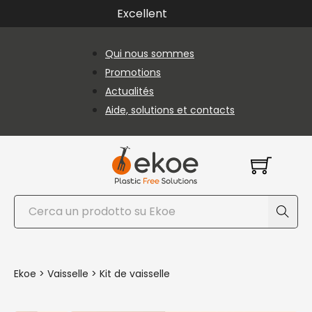
Passer au contenu principal
Passer au pied de page
Excellent
Qui nous sommes
Promotions
Actualités
Aide, solutions et contacts
Rechercher
Ekoe
>
Vaisselle
>
Kit de vaisselle