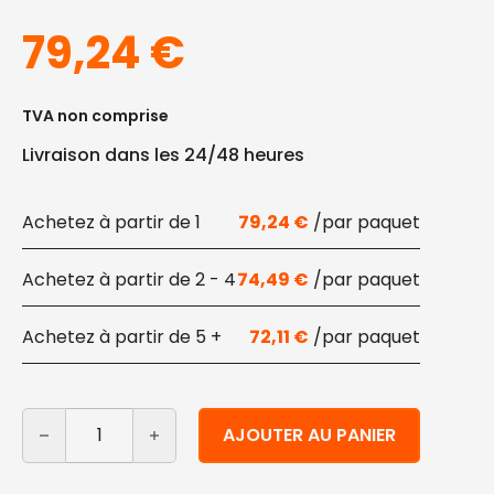
79,24
€
TVA non comprise
Livraison dans les 24/48 heures
1
79,24
€
2 - 4
74,49
€
5 +
72,11
€
quantité de Kit de camping compostable jetable
Alternative:
AJOUTER AU PANIER