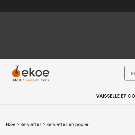
Passer au contenu principal
Passer au pied de page
Rec
VAISSELLE ET C
Ekoe
>
Serviettes
>
Serviettes en papier