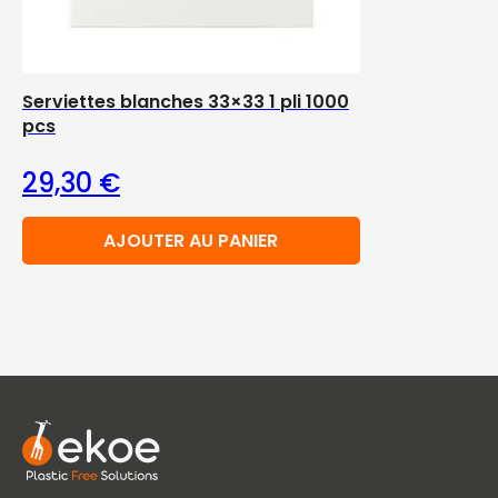
Serviettes blanches 33×33 1 pli 1000
pcs
29,30
€
AJOUTER AU PANIER