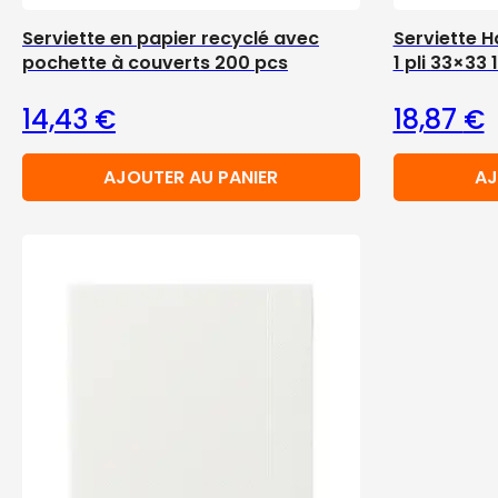
Serviette en papier recyclé avec
Serviette H
pochette à couverts 200 pcs
1 pli 33×33
14,43
€
18,87
€
AJOUTER AU PANIER
AJ