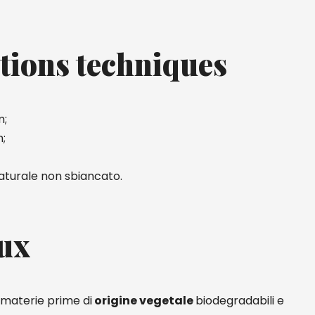
tions techniques
m;
;
aturale non sbiancato.
ux
 materie prime di
origine vegetale
biodegradabili e