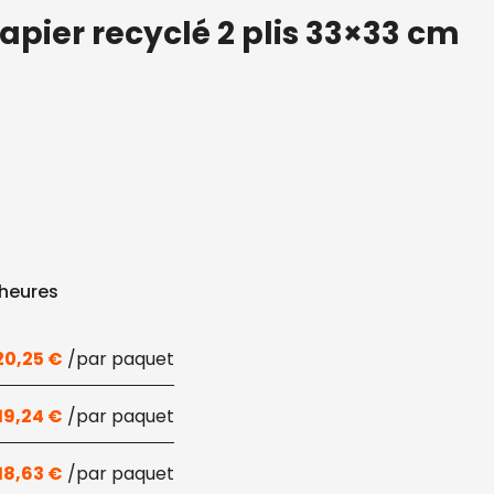
apier recyclé 2 plis 33×33 cm
 heures
20,25
€
19,24
€
18,63
€