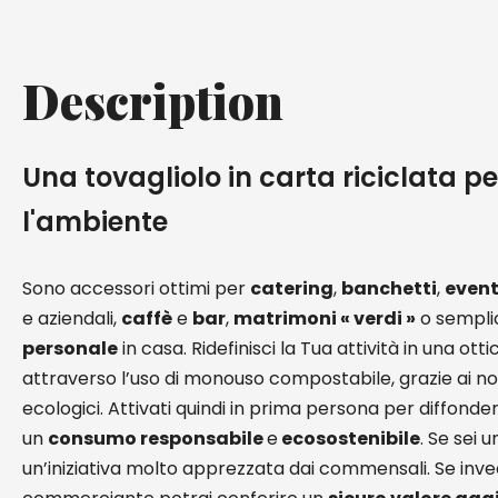
Description
Una tovagliolo in carta riciclata p
l'ambiente
Sono accessori ottimi per
catering
,
banchetti
,
event
e aziendali,
caffè
e
bar
,
matrimoni « verdi »
o sempl
personale
in casa. Ridefinisci la Tua attività in una ott
attraverso l’uso di monouso compostabile, grazie ai nost
ecologici. Attivati quindi in prima persona per diffonder
un
consumo responsabile
e
ecosostenibile
. Se sei 
un’iniziativa molto apprezzata dai commensali. Se inve