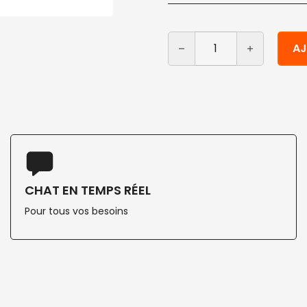
quantité de Serviette en 
Alternative:
AJ
CHAT EN TEMPS RÉEL
Pour tous vos besoins