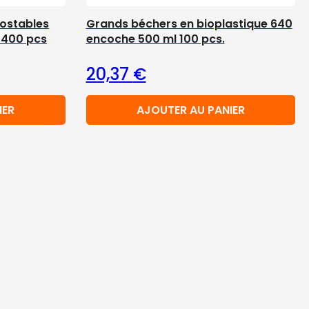
ostables
Grands béchers en bioplastique 640
 400 pcs
encoche 500 ml 100 pcs.
20,37
€
IER
AJOUTER AU PANIER