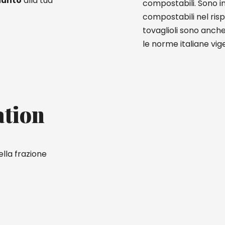
iunto
alla tua
compostabili. Sono i
compostabili nel risp
tovaglioli sono anch
le norme italiane vige
ation
lla frazione