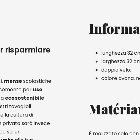
Informa
er risparmiare
lunghezza 32 c
larghezza 32 cm
doppio velo;
colore avana, n
i
,
mense
scolastiche
icemente per
uso
ica
ecosostenibile
Matéria
ri tovaglioli
e la cultura di
un privato sarà invece
ce sei un
È realizzato solo con