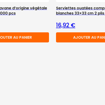
avane d’origine végétale
Serviettes ouatées comp
 1000 pcs
blanches 33×33 cm 2 plis
16,92
€
OUTER AU PANIER
AJOUTER AU PAN