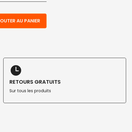
papier recyclé 2 plis 33x33 cm 400 pcs
OUTER AU PANIER
RETOURS GRATUITS
Sur tous les produits