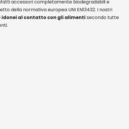
nfatti accessori completamente biodegradabili e
etto della normativa europea UNI EN13432. I nostri
e
idonei al contatto con gli alimenti
secondo tutte
nti.