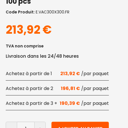
100 pcs
Code Produit:
E.VAC300X300.FR
213,92
€
TVA non comprise
Livraison dans les 24/48 heures
1
213,92
€
2
196,81
€
3 +
190,39
€
quantité de Sacs de cuisson sous vide biodégradable
Alternative: