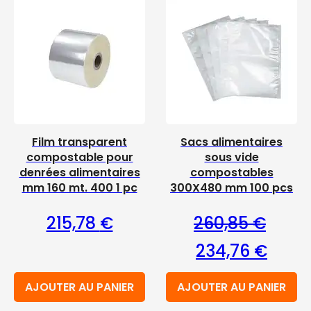
Film transparent
Sacs alimentaires
compostable pour
sous vide
denrées alimentaires
compostables
mm 160 mt. 400 1 pc
300X480 mm 100 pcs
215,78
€
260,85
€
Le prix initial étai
Le prix
234,76
€
AJOUTER AU PANIER
AJOUTER AU PANIER