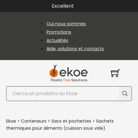
Passer au contenu principal
Passer au pied de page
Excellent
Qui nous sommes
Promotions
Actualités
Aide, solutions et contacts
Rechercher
Ekoe
>
Conteneurs
>
Sacs et pochettes
>
Sachets
thermiques pour aliments (cuisson sous vide)