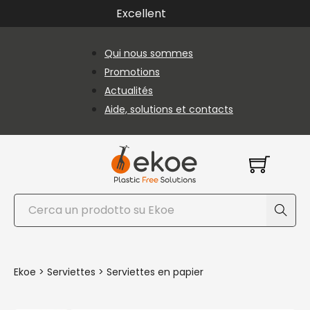
Passer au contenu principal
Passer au pied de page
Excellent
Qui nous sommes
Promotions
Actualités
Aide, solutions et contacts
Rechercher
Ekoe
>
Serviettes
>
Serviettes en papier