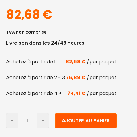
82,68
€
TVA non comprise
Livraison dans les 24/48 heures
1
82,68
€
2 - 3
76,89
€
4 +
74,41
€
quantité de Sac à couverts blanc avec serviette 1000 
Alternative:
AJOUTER AU PANIER