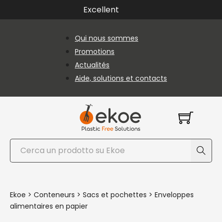
Passer au contenu principal
Passer au pied de page
Excellent
Qui nous sommes
Promotions
Actualités
Aide, solutions et contacts
Rechercher
Ekoe
>
Conteneurs
>
Sacs et pochettes
>
Enveloppes
alimentaires en papier