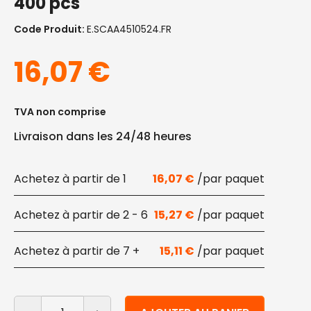
400 pcs
Code Produit:
E.SCAA4510524.FR
16,07
€
TVA non comprise
Livraison dans les 24/48 heures
1
16,07
€
2 - 6
15,27
€
7 +
15,11
€
quantité de Porte-dogs en papier havane respectueux
Alternative: