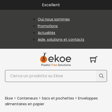
Passer au contenu principal
Passer au pied de page
Excellent
Qui nous sommes
Promotions
Actualités
Aide, solutions et contacts
Rechercher
Ekoe
>
Conteneurs
>
Sacs et pochettes
>
Enveloppes
alimentaires en papier