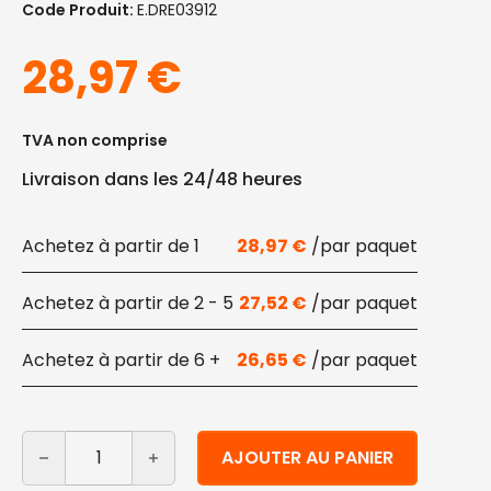
Code Produit:
E.DRE03912
28,97
€
TVA non comprise
Livraison dans les 24/48 heures
1
28,97
€
2 - 5
27,52
€
6 +
26,65
€
quantité de Petits sacs en papier kraft havane 9,5x6x
Alternative:
AJOUTER AU PANIER