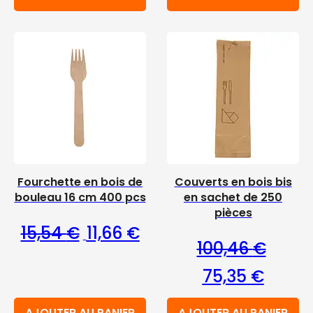
Fourchette en bois de
Couverts en bois bis
bouleau 16 cm 400 pcs
en sachet de 250
pièces
Le prix initial était : 15,54 €.
Le prix actuel est : 11,66 €.
15,54
€
11,66
€
100,46
€
Le prix initial étai
Le prix 
75,35
€
AJOUTER AU PANIER
AJOUTER AU PANIER