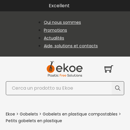
Passer au contenu principal
Passer au pied de page
Excellent
Qui nous sommes
Promotions
Actualités
Aide, solutions et contacts
Rechercher
Ekoe
>
Gobelets
>
Gobelets en plastique compostables
>
Petits gobelets en plastique