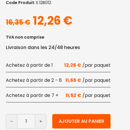
Code Produit:
E.12B012
Le prix initial éta
Le prix act
12,26
€
16,35
€
TVA non comprise
Livraison dans les 24/48 heures
1
12,26
€
2 - 6
11,65
€
7 +
11,52
€
quantité de Verres à eau biodégradables 200 ml 300 p
Alternative:
AJOUTER AU PANIER