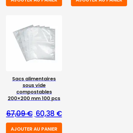
Sacs alimentaires
sous vide
compostables
200×200 mm 100 pcs
Le prix initial était : 67,09 €.
Le prix actuel est : 60,38 €
67,09
€
60,38
€
AJOUTER AU PANIER