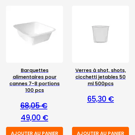
Barquettes
Verres à shot, shots,
alimentaires pour
cicchetti jetables 50
cannes 7-8 portions
ml 500pcs
100 pcs
65,30
€
68,05
€
Le prix initial était : 68,05 €.
Le prix actuel est : 49,00 €.
49,00
€
AJOUTER AU PANIER
AJOUTER AU PANIER