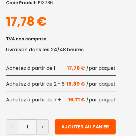
Code Produit:
E.13786
17,78
€
TVA non comprise
Livraison dans les 24/48 heures
1
17,78
€
2 - 6
16,89
€
7 +
16,71
€
quantité de Palettes en bois biodégradables ensachée
Alternative:
AJOUTER AU PANIER