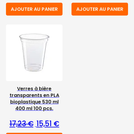
AJOUTER AU PANIER
AJOUTER AU PANIER
Verres à bière
transparents en PLA
bioplastique 530 ml
400 ml 100 pcs.
Le prix initial était : 17,23 €.
Le prix actuel est : 15,51 €.
17,23
€
15,51
€