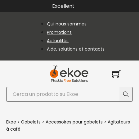
Passer au contenu principal
Passer au pied de page
Excellent
Qui nous sommes
Promotions
Actualités
Aide, solutions et contacts
Rechercher
Ekoe
>
Gobelets
>
Accessoires pour gobelets
>
Agitateurs
à café