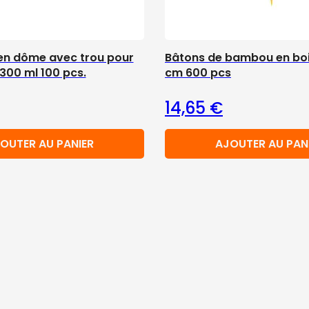
en dôme avec trou pour
Bâtons de bambou en boi
300 ml 100 pcs.
cm 600 pcs
14,65
€
OUTER AU PANIER
AJOUTER AU PAN