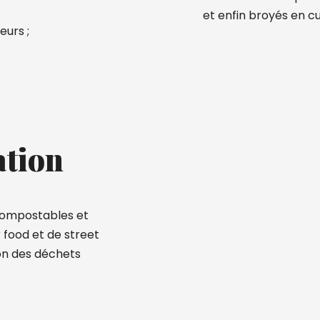
et enfin broyés en cu
eurs ;
ation
 compostables et
 food et de street
ion des déchets