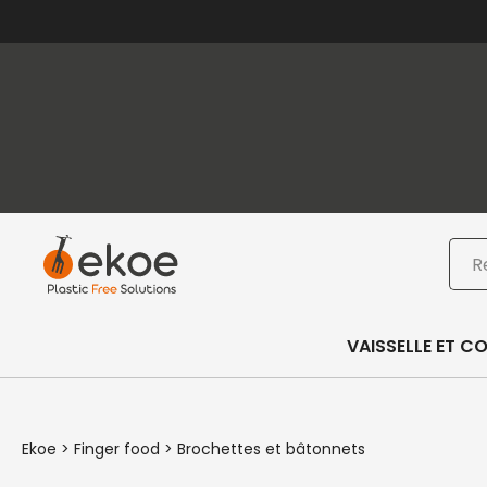
Passer au contenu principal
Passer au pied de page
Rec
VAISSELLE ET C
Ekoe
>
Finger food
>
Brochettes et bâtonnets