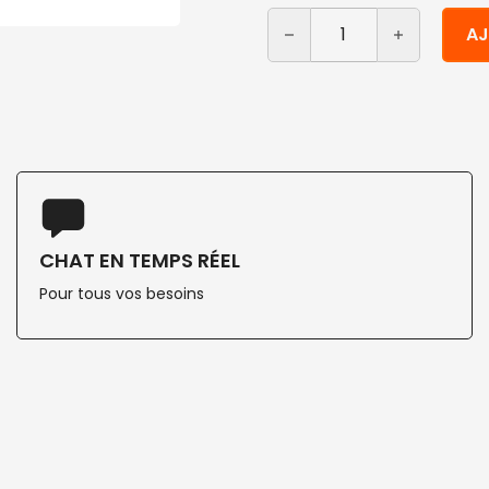
quantité de Cure-dents en
Alternative:
AJ
CHAT EN TEMPS RÉEL
Pour tous vos besoins