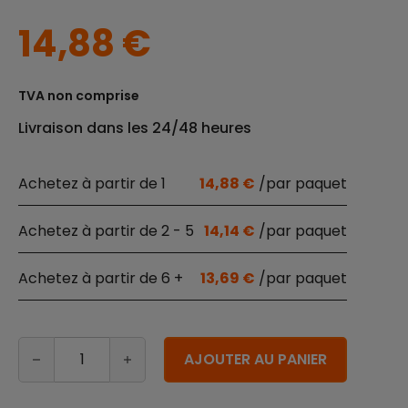
14,88
€
TVA non comprise
Livraison dans les 24/48 heures
1
14,88
€
2 - 5
14,14
€
6 +
13,69
€
quantité de Bâtons de bambou en bois Nature 9 cm 7
Alternative:
AJOUTER AU PANIER