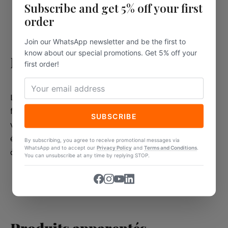
couleur naturelle ;
Subscribe and get 5% off your first
résistant aux températures élevées.
order
Join our WhatsApp newsletter and be the first to
know about our special promotions. Get 5% off your
Matériaux
first order!
Les bâtonnets en bambou natura 9 cm sont
fabriqués à partir de matières premières d’origine
SUBSCRIBE
végétale et sont biodégradables. Ils conviennent
également au contact alimentaire, conformément
By subscribing, you agree to receive promotional messages via
WhatsApp and to accept our
Privacy Policy
and
Terms and Conditions
.
à toutes les réglementations italiennes en vigueur.
You can unsubscribe at any time by replying STOP.