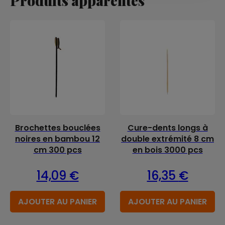
Produits apparentés
Brochettes bouclées
Cure-dents longs à
noires en bambou 12
double extrémité 8 cm
cm 300 pcs
en bois 3000 pcs
14,09
€
16,35
€
AJOUTER AU PANIER
AJOUTER AU PANIER