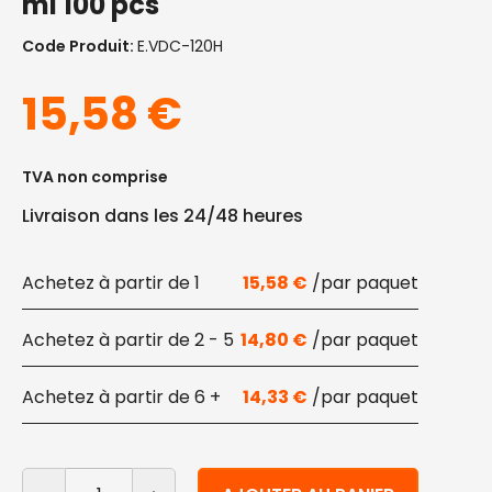
ml 100 pcs
Code Produit:
E.VDC-120H
15,58
€
TVA non comprise
Livraison dans les 24/48 heures
1
15,58
€
2 - 5
14,80
€
6 +
14,33
€
quantité de Couvercles pour récipients ronds en biopl
Alternative: