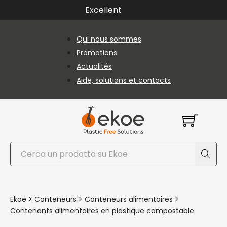
Passer au contenu principal
Passer au pied de page
Excellent
Qui nous sommes
Promotions
Actualités
Aide, solutions et contacts
Rechercher
Ekoe
>
Conteneurs
>
Conteneurs alimentaires
>
Contenants alimentaires en plastique compostable