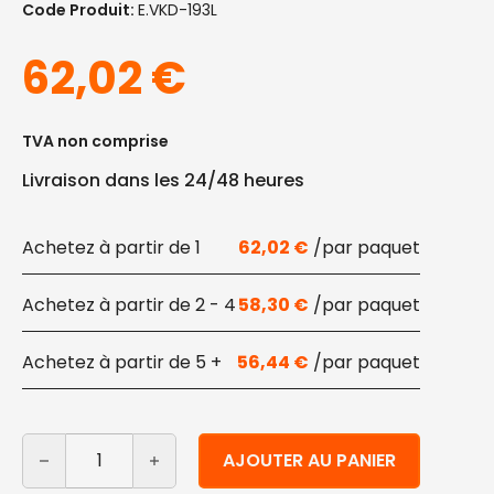
Code Produit:
E.VKD-193L
62,02
€
TVA non comprise
Livraison dans les 24/48 heures
1
62,02
€
2 - 4
58,30
€
5 +
56,44
€
quantité de Couvercles en bioplastique 710 à 950 ml 1
Alternative:
AJOUTER AU PANIER