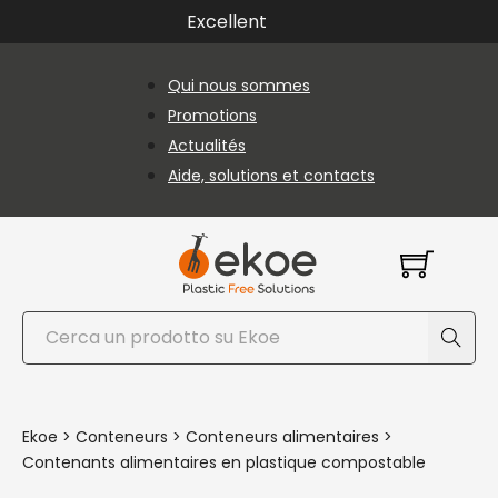
Passer au contenu principal
Passer au pied de page
Excellent
Qui nous sommes
Promotions
Actualités
Aide, solutions et contacts
Rechercher
Ekoe
>
Conteneurs
>
Conteneurs alimentaires
>
Contenants alimentaires en plastique compostable