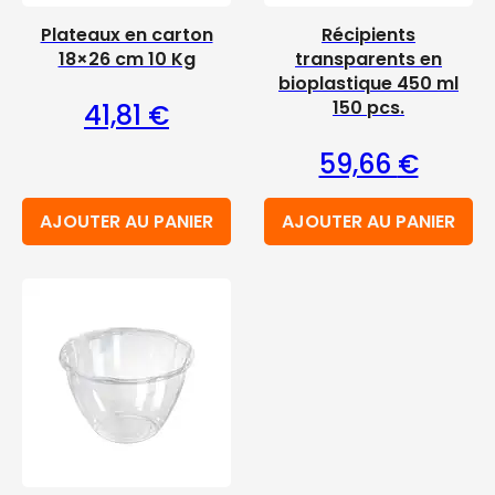
Plateaux en carton
Récipients
18×26 cm 10 Kg
transparents en
bioplastique 450 ml
150 pcs.
41,81
€
59,66
€
AJOUTER AU PANIER
AJOUTER AU PANIER